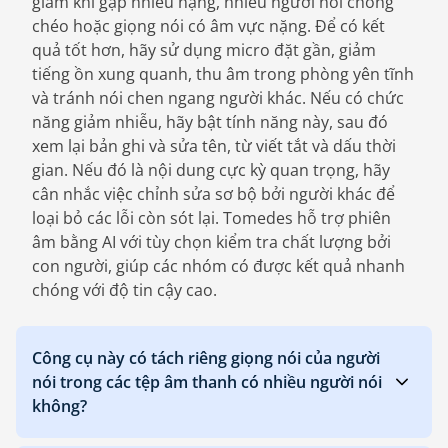
giảm khi gặp nhiễu nặng, nhiều người nói chồng
chéo hoặc giọng nói có âm vực nặng. Để có kết
quả tốt hơn, hãy sử dụng micro đặt gần, giảm
tiếng ồn xung quanh, thu âm trong phòng yên tĩnh
và tránh nói chen ngang người khác. Nếu có chức
năng giảm nhiễu, hãy bật tính năng này, sau đó
xem lại bản ghi và sửa tên, từ viết tắt và dấu thời
gian. Nếu đó là nội dung cực kỳ quan trọng, hãy
cân nhắc việc chỉnh sửa sơ bộ bởi người khác để
loại bỏ các lỗi còn sót lại. Tomedes hỗ trợ phiên
âm bằng AI với tùy chọn kiểm tra chất lượng bởi
con người, giúp các nhóm có được kết quả nhanh
chóng với độ tin cậy cao.
Công cụ này có tách riêng giọng nói của người
nói trong các tệp âm thanh có nhiều người nói
không?