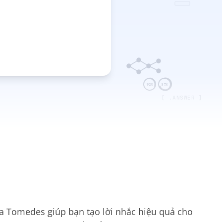
92%
87%
[ .ANSWER ]
ủa Tomedes giúp bạn tạo lời nhắc hiệu quả cho