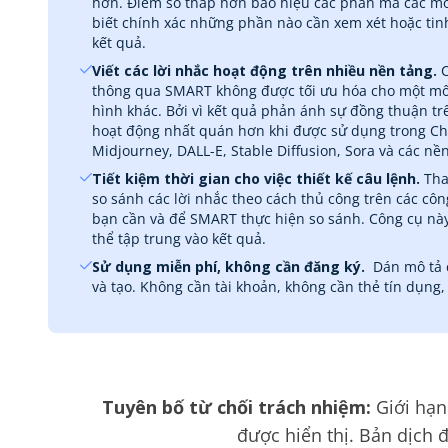
hơn. Điểm số thấp hơn báo hiệu các phần mà các mô
biết chính xác những phần nào cần xem xét hoặc tin
kết quả.
Viết các lời nhắc hoạt động trên nhiều nền tảng.
C
thông qua SMART không được tối ưu hóa cho một mô 
hình khác. Bởi vì kết quả phản ánh sự đồng thuận tr
hoạt động nhất quán hơn khi được sử dụng trong Ch
Midjourney, DALL-E, Stable Diffusion, Sora và các nề
Tiết kiệm thời gian cho việc thiết kế câu lệnh.
Tha
so sánh các lời nhắc theo cách thủ công trên các côn
bạn cần và để SMART thực hiện so sánh. Công cụ này x
thể tập trung vào kết quả.
Sử dụng miễn phí, không cần đăng ký.
‎ Dán mô tả
và tạo. Không cần tài khoản, không cần thẻ tín dụng,
Tuyên bố từ chối trách nhiệm:
Giới hạn
được hiển thị. Bản dịch 