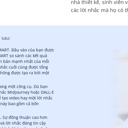
nhà thiết kế, sinh viê
các lời nhắc mà họ có t
 sau:
SMART. Đầu vào của bạn được
MART so sánh các kết quả
ên bản mạnh nhất của mỗi
nhắc cuối cùng được tổng
không được tạo ra bởi một
ong một công cụ. Dù bạn
 nhắc Midjourney hoặc DALL-E
 tạo video hay một lời nhắc
ụ này bao gồm cả bốn
c.
Sự đồng thuận cao hơn
và lời nhắc đáng tin cậy