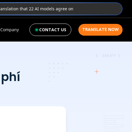
translation that 22 AI models agree on
TRANSLATE NOW
Company
CONTACT US
[ .VERIFY ]
 phí