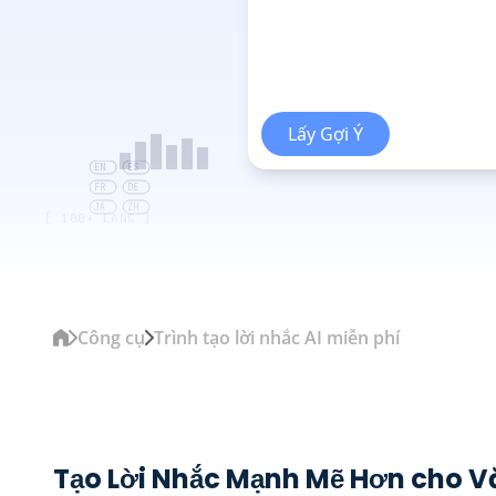
Lấy Gợi Ý
EN
ES
FR
DE
JA
ZH
[ 100+ LANG ]
Công cụ
Trình tạo lời nhắc AI miễn phí
Tạo Lời Nhắc Mạnh Mẽ Hơn cho V