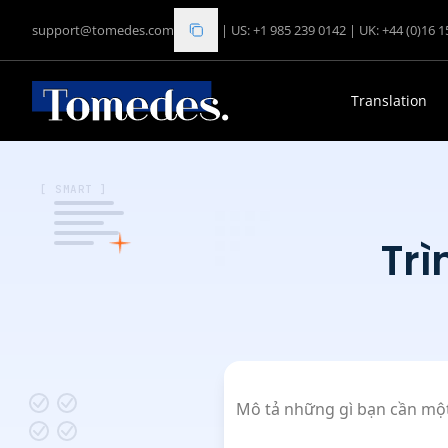
support@tomedes.com
|
US: +1 985 239 0142
|
UK: +44 (0)16 
Translation
[ SMART ]
Trì