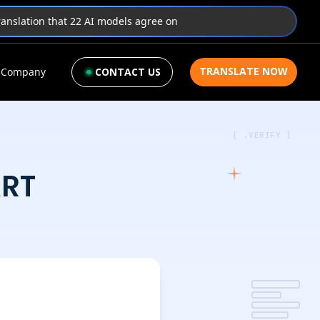
translation that 22 AI models agree on
TRANSLATE NOW
Company
CONTACT US
[ .VERIFY ]
RT