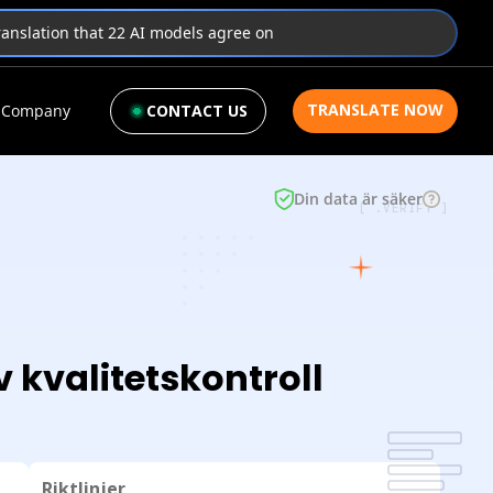
translation that 22 AI models agree on
TRANSLATE NOW
Company
CONTACT US
Din data är säker
[ .VERIFY ]
v kvalitetskontroll
Riktlinjer