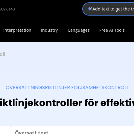
Add text to get the 
1509 6140
Interpretation
Industry
Languages
Free AI Tools
oll
ÖVERSÄTTNINGSRIKTLINJER FÖLJSAMHETSKONTROLL
tlinjekontroller för effekti
Översatt text