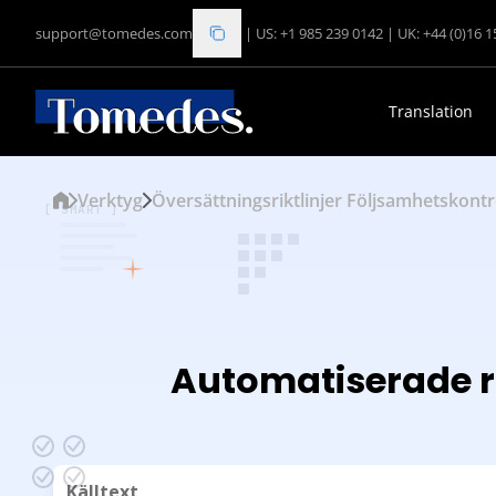
support@tomedes.com
|
US: +1 985 239 0142
|
UK: +44 (0)16 
Translation
Verktyg
Översättningsriktlinjer Följsamhetskontr
[ SMART ]
Automatiserade rik
Källtext