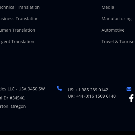
echnical Translation
Media
usiness Translation
Manufacturing
uman Translation
Automotive
rgent Translation
Travel & Touris
es LLC - USA 9450 SW
US: +1 985 239 0142
UK: +44 (0)16 1509 6140
i Dr #34540,
rton, Oregon