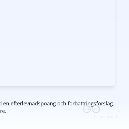
ed en efterlevnadspoäng och förbättringsförslag.
re.
92%
87%
[ .ANSWER ]