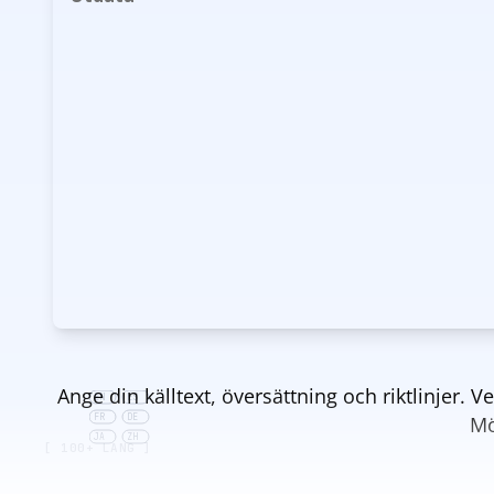
Ange din källtext, översättning och riktlinjer.
EN
ES
FR
DE
Mö
JA
ZH
[ 100+ LANG ]