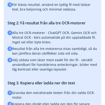
För bästa resultat, använd en tydlig fil med läsbar
3
text, bra belysning och minimal oskärpa.
Steg 2: Få resultat från alla tre OCR-motorer
Alla tre OCR-motorer - ChatGPT OCR, Gemini OCR och
1
Mistral OCR - körs automatiskt på din uppladdade fil.
Inget val eller byte krävs.
Resultat från alla tre motorerna visas samtidigt, så du
2
kan jämföra deras uteffekter sida vid sida.
Välj utdata som läser mest exakt för din fil - särskilt
3
användbart för handskrivna anteckningar, bilder med
låg kontrast eller ovanliga layouter.
Steg 3: Kopiera eller ladda ner din text
Granska den extraherade texten från din valda OCR-
1
motor.
Kopiera den direkt eller ladda ner den för senare
2