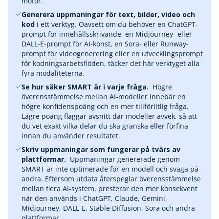
motor.
Generera uppmaningar för text, bilder, video och
kod
i ett verktyg. Oavsett om du behöver en ChatGPT-
prompt för innehållsskrivande, en Midjourney- eller
DALL-E-prompt för AI-konst, en Sora- eller Runway-
prompt för videogenerering eller en utvecklingsprompt
för kodningsarbetsflöden, täcker det här verktyget alla
fyra modaliteterna.
Se hur säker SMART är i varje fråga.
‎ Högre
överensstämmelse mellan AI-modeller innebär en
högre konfidenspoäng och en mer tillförlitlig fråga.
Lägre poäng flaggar avsnitt där modeller avvek, så att
du vet exakt vilka delar du ska granska eller förfina
innan du använder resultatet.
Skriv uppmaningar som fungerar på tvärs av
plattformar.
‎ Uppmaningar genererade genom
SMART är inte optimerade för en modell och svaga på
andra. Eftersom utdata återspeglar överensstämmelse
mellan flera AI-system, presterar den mer konsekvent
när den används i ChatGPT, Claude, Gemini,
Midjourney, DALL-E, Stable Diffusion, Sora och andra
plattformar.