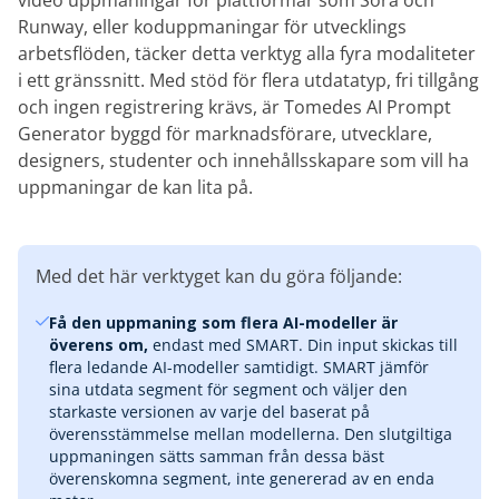
video uppmaningar för plattformar som Sora och
Runway, eller koduppmaningar för utvecklings
arbetsflöden, täcker detta verktyg alla fyra modaliteter
i ett gränssnitt. Med stöd för flera utdatatyp, fri tillgång
och ingen registrering krävs, är Tomedes AI Prompt
Generator byggd för marknadsförare, utvecklare,
designers, studenter och innehållsskapare som vill ha
uppmaningar de kan lita på.
Med det här verktyget kan du göra följande:
Få den uppmaning som flera AI-modeller är
överens om,
endast med SMART. Din input skickas till
flera ledande AI-modeller samtidigt. SMART jämför
sina utdata segment för segment och väljer den
starkaste versionen av varje del baserat på
överensstämmelse mellan modellerna. Den slutgiltiga
uppmaningen sätts samman från dessa bäst
överenskomna segment, inte genererad av en enda