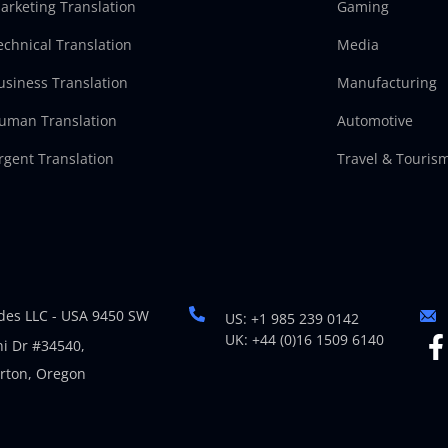
arketing Translation
Gaming
echnical Translation
Media
usiness Translation
Manufacturing
uman Translation
Automotive
rgent Translation
Travel & Touris
es LLC - USA 9450 SW
US: +1 985 239 0142
UK: +44 (0)16 1509 6140
i Dr #34540,
rton, Oregon