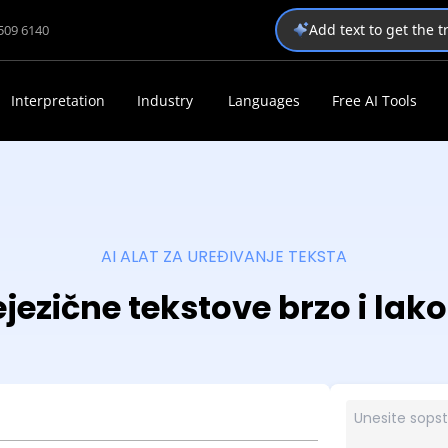
Add text to get the 
1509 6140
Interpretation
Industry
Languages
Free AI Tools
AI ALAT ZA UREĐIVANJE TEKSTA
ejezične tekstove brzo i la