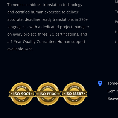
M
Tomedes combines translation technology
T
and certified human expertise to deliver
accurate, deadline-ready translations in 270+
B
languages – with a dedicated project manager
H
on every project, three ISO certifications, and
a 1-Year Quality Guarantee. Human support
U
available 24/7.
Tomed
Gemin
Beave