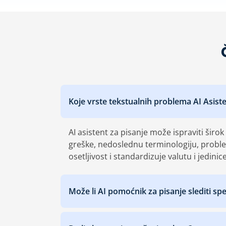
Koje vrste tekstualnih problema AI Asiste
AI asistent za pisanje može ispraviti širo
greške, nedoslednu terminologiju, probl
osetljivost i standardizuje valutu i jedini
Može li AI pomoćnik za pisanje slediti sp