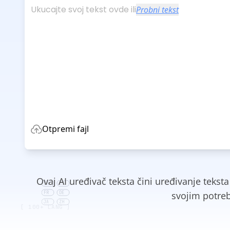
Ukucajte svoj tekst ovde ili
Probni tekst
Otpremi fajl
Ovaj AI uređivač teksta čini uređivanje teksta
EN
ES
svojim potreb
FR
DE
JA
ZH
[ 100+ LANG ]