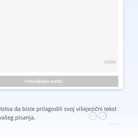
0
/300
Poboljšajte sada
tva da biste prilagodili svoj višejezični tekst
vašeg pisanja.
92%
87%
[ .ANSWER ]