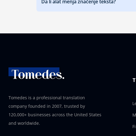
Da li alat menja značenje teksta?
T
Tomedes is a professional translation
L
company founded in 2007, trusted by
120,000+ businesses across the United States
M
and worldwide.
F