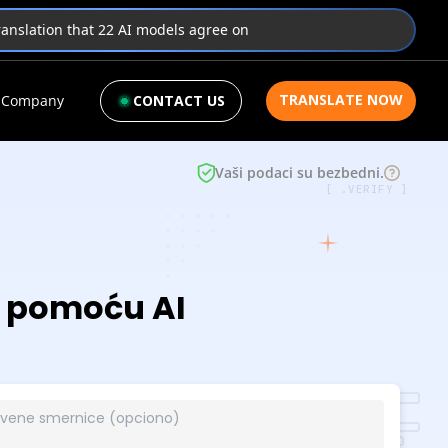
translation that 22 AI models agree on
TRANSLATE NOW
Company
CONTACT US
Vaši podaci su bezbedni.
[ .VERIFY ]
ko pomoću AI