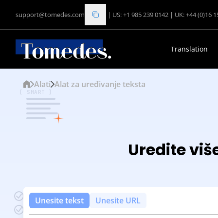
support@tomedes.com
|
US: +1 985 239 0142
|
UK: +44 (0)16 
Translation
Alati
Alat za uređivanje teksta
[ SMART ]
Uredite viš
Unesite tekst
Unesite URL