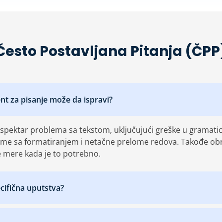
Često Postavljana Pitanja (ČPP
nt za pisanje može da ispravi?
k spektar problema sa tekstom, uključujući greške u gramatici
eme sa formatiranjem i netačne prelome redova. Takođe obr
ce mere kada je to potrebno.
ecifična uputstva?