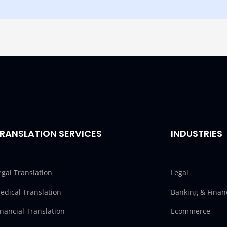
RANSLATION SERVICES
INDUSTRIES
egal Translation
Legal
edical Translation
Banking & Finan
inancial Translation
Ecommerce