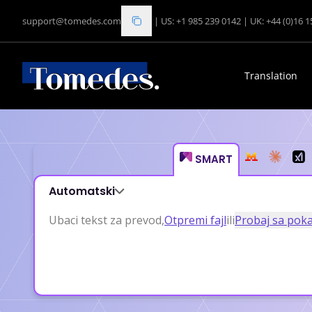
support@tomedes.com
|
US: +1 985 239 0142
|
UK: +44 (0)16 
Translation
[ SMART ]