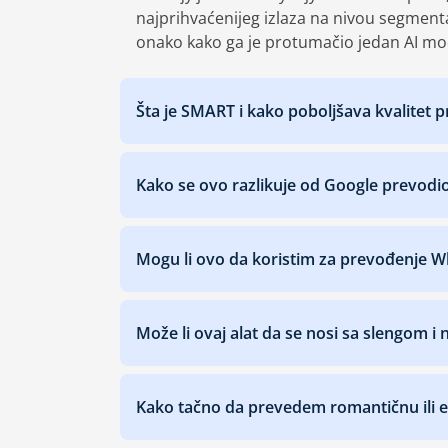
najprihvaćenijeg izlaza na nivou segmenta
onako kako ga je protumačio jedan AI mo
Šta je SMART i kako poboljšava kvalitet 
Kako se ovo razlikuje od Google prevodi
Mogu li ovo da koristim za prevođenje 
Može li ovaj alat da se nosi sa slengom 
Kako tačno da prevedem romantičnu ili 