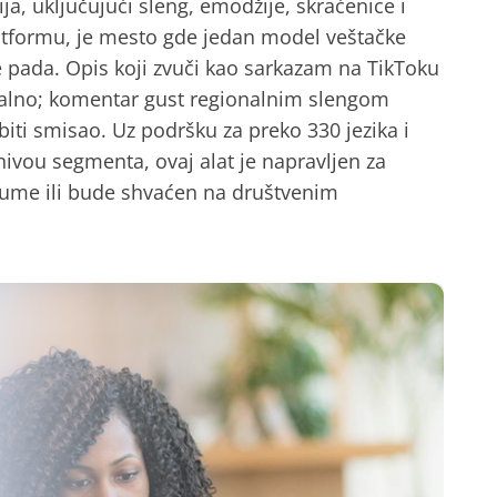
a, uključujući sleng, emodžije, skraćenice i
atformu, je mesto gde jedan model veštačke
ije pada. Opis koji zvuči kao sarkazam na TikToku
alno; komentar gust regionalnim slengom
iti smisao. Uz podršku za preko 330 jezika i
ivou segmenta, ovaj alat je napravljen za
zume ili bude shvaćen na društvenim