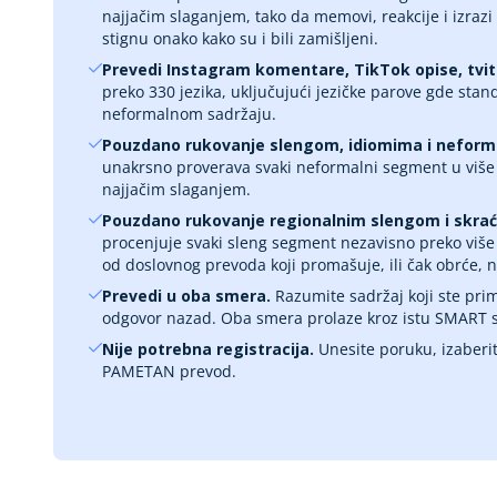
najjačim slaganjem, tako da memovi, reakcije i izrazi
stignu onako kako su i bili zamišljeni.
Prevedi Instagram komentare, TikTok opise, tvi
preko 330 jezika, uključujući jezičke parove gde stan
neformalnom sadržaju.
Pouzdano rukovanje slengom, idiomima i neform
unakrsno proverava svaki neformalni segment u više 
najjačim slaganjem.
Pouzdano rukovanje regionalnim slengom i skra
procenjuje svaki sleng segment nezavisno preko više 
od doslovnog prevoda koji promašuje, ili čak obrće,
Prevedi u oba smera.
Razumite sadržaj koji ste prim
odgovor nazad. Oba smera prolaze kroz istu SMART s
Nije potrebna registracija.
Unesite poruku, izaberit
PAMETAN prevod.