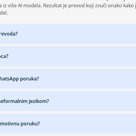
 iz više AI modela. Rezultat je prevod koji zvuči onako kako 
del.
prevoda?
oca?
WhatsApp poruka?
i neformalnim jezikom?
emotivnu poruku?