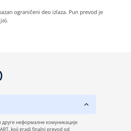
kazan ograničeni deo izlaza. Pun prevod je
ja).
)
и друге неформалне комуникације
T, koji gradi finalni prevod od