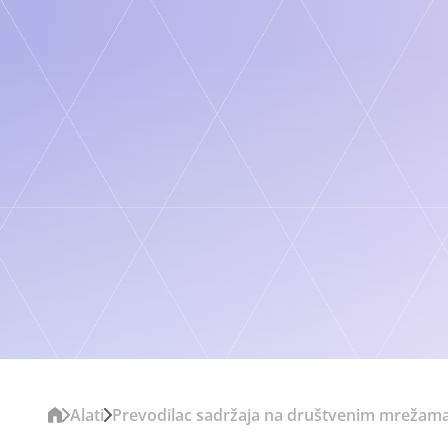
EN
ES
FR
DE
JA
ZH
[ 100+ LANG ]
Alati
Prevodilac sadržaja na društvenim mrežam