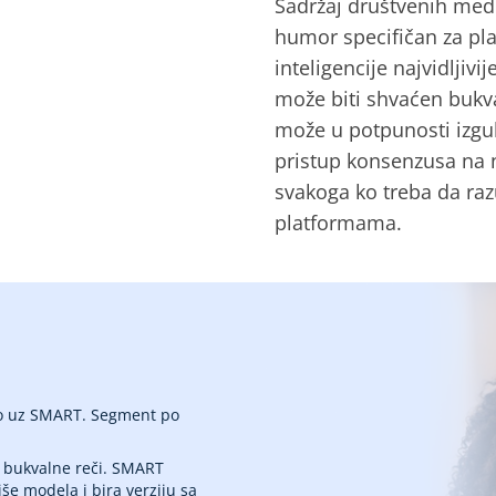
Sadržaj društvenih medij
humor specifičan za pl
inteligencije najvidljiv
može biti shvaćen bukv
može u potpunosti izgub
pristup konsenzusa na n
svakoga ko treba da ra
platformama.
 uz SMART. Segment po
 bukvalne reči. SMART
e modela i bira verziju sa