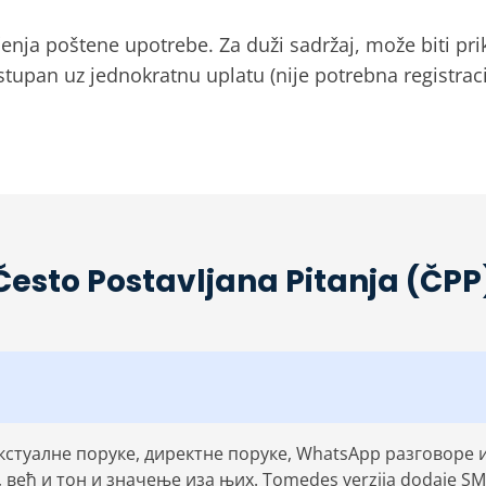
enja poštene upotrebe. Za duži sadržaj, može biti pri
tupan uz jednokratnu uplatu (nije potrebna registraci
Često Postavljana Pitanja (ČPP
стуалне поруке, директне поруке, WhatsApp разговоре 
већ и тон и значење иза њих. Tomedes verzija dodaje SMAR