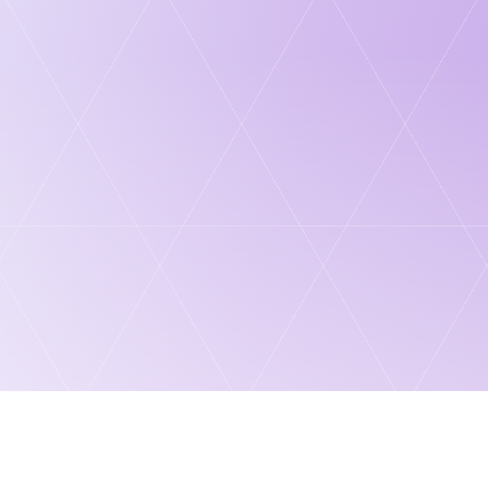
92%
87%
[ .ANSWER ]