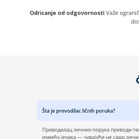
Odricanje od odgovornosti
Važe ogranič
dos
Šta je prevodilac ličnih poruka?
Преводилац личних порука преводи тек
између језика — чувајући не само речи, 