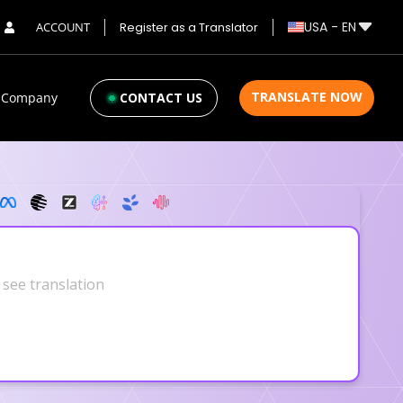
USA
-
EN
ACCOUNT
Register as a Translator
TRANSLATE NOW
Company
CONTACT US
[ .VERIFY ]