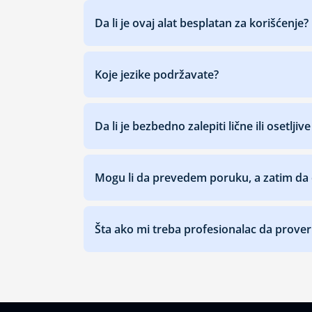
Da li je ovaj alat besplatan za korišćenje?
Koje jezike podržavate?
Da li je bezbedno zalepiti lične ili osetlji
Mogu li da prevedem poruku, a zatim da 
Šta ako mi treba profesionalac da prover