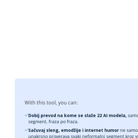
With this tool, you can:
Dobij prevod na kome se slaže 22 AI modela,
samo
segment, fraza po fraza.
Sačuvaj sleng, emodžije i internet humor
ne samo
unakrsno proverava svaki neformalni segment kroz viš