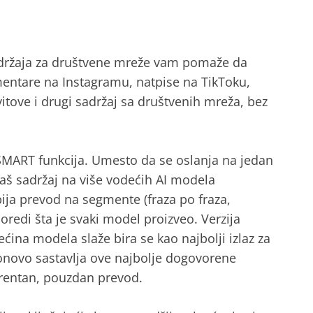
držaja za društvene mreže vam pomaže da
entare na Instagramu, natpise na TikToku,
itove i drugi sadržaj sa društvenih mreža, bez
 SMART funkcija. Umesto da se oslanja na jedan
aš sadržaj na više vodećih AI modela
ja prevod na segmente (fraza po fraza,
poredi šta je svaki model proizveo. Verzija
ćina modela slaže bira se kao najbolji izlaz za
onovo sastavlja ove najbolje dogovorene
rentan, pouzdan prevod.