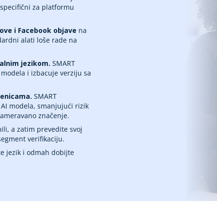
 specifični za platformu
tove i Facebook objave
na
dardni alati loše rade na
alnim jezikom.
SMART
modela i izbacuje verziju sa
ćenicama.
SMART
AI modela, smanjujući rizik
 nameravano značenje.
ili, a zatim prevedite svoj
egment verifikaciju.
e jezik i odmah dobijte