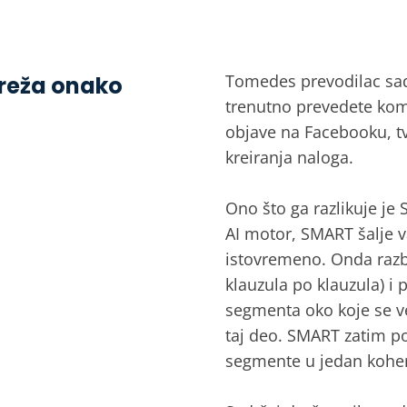
Tomedes prevodilac sa
mreža onako
trenutno prevedete kom
objave na Facebooku, tv
kreiranja naloga.
Ono što ga razlikuje je
AI motor, SMART šalje v
istovremeno. Onda razbi
klauzula po klauzula) i 
segmenta oko koje se ve
taj deo. SMART zatim p
segmente u jedan kohe