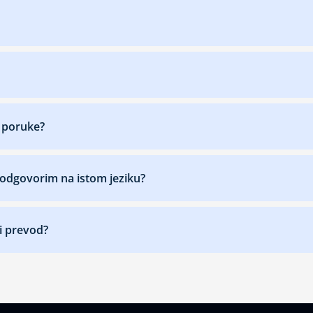
ve poruke?
odgovorim na istom jeziku?
i prevod?