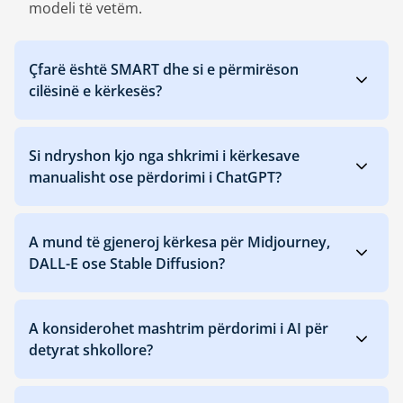
modeli të vetëm.
Çfarë është SMART dhe si e përmirëson
cilësinë e kërkesës?
Si ndryshon kjo nga shkrimi i kërkesave
manualisht ose përdorimi i ChatGPT?
A mund të gjeneroj kërkesa për Midjourney,
DALL-E ose Stable Diffusion?
A konsiderohet mashtrim përdorimi i AI për
detyrat shkollore?