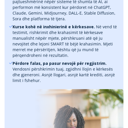
pajtueshmërinë nëpër sisteme të shumta të AI, ai
performon më konsistent kur përdoret në ChatGPT,
Claude, Gemini, Midjourney, DALL-E, Stable Diffusion,
Sora dhe platforma të tjera.
Kurse kohë në inxhinierinë e kërkesave.
Në vend të
testimit, rishkrimit dhe krahasimit të kërkesave
manualisht nëpër mjete, përshkruani atë që ju
nevojitet dhe lejoni SMART të bëjë krahasimin. Mjeti
merret me përsëritjen, kështu që ju mund të
përqendroheni në rezultatin.
Përdore falas, pa pasur nevojë për regjistrim.
Vendosni përshkrimin tuaj, zgjidhni llojin e kërkesës
dhe gjeneroni. Asnjë llogari, asnjë kartë krediti, asnjë
limit i fshehur.