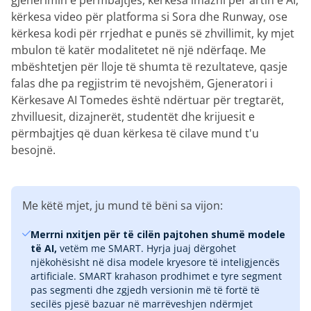
gjenerimin e përmbajtjes, kërkesa imazhi për artin e AI,
kërkesa video për platforma si Sora dhe Runway, ose
kërkesa kodi për rrjedhat e punës së zhvillimit, ky mjet
mbulon të katër modalitetet në një ndërfaqe. Me
mbështetjen për lloje të shumta të rezultateve, qasje
falas dhe pa regjistrim të nevojshëm, Gjeneratori i
Kërkesave AI Tomedes është ndërtuar për tregtarët,
zhvilluesit, dizajnerët, studentët dhe krijuesit e
përmbajtjes që duan kërkesa të cilave mund t'u
besojnë.
Me këtë mjet, ju mund të bëni sa vijon:
Merrni nxitjen për të cilën pajtohen shumë modele
të AI,
vetëm me SMART. Hyrja juaj dërgohet
njëkohësisht në disa modele kryesore të inteligjencës
artificiale. SMART krahason prodhimet e tyre segment
pas segmenti dhe zgjedh versionin më të fortë të
secilës pjesë bazuar në marrëveshjen ndërmjet