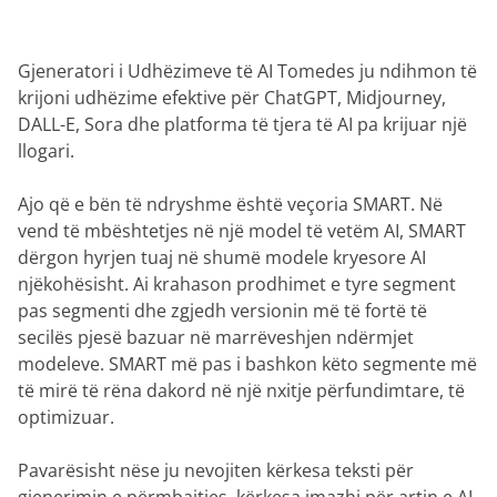
Gjeneratori i Udhëzimeve të AI Tomedes ju ndihmon të
krijoni udhëzime efektive për ChatGPT, Midjourney,
DALL-E, Sora dhe platforma të tjera të AI pa krijuar një
llogari.
Ajo që e bën të ndryshme është veçoria SMART. Në
vend të mbështetjes në një model të vetëm AI, SMART
dërgon hyrjen tuaj në shumë modele kryesore AI
njëkohësisht. Ai krahason prodhimet e tyre segment
pas segmenti dhe zgjedh versionin më të fortë të
secilës pjesë bazuar në marrëveshjen ndërmjet
modeleve. SMART më pas i bashkon këto segmente më
të mirë të rëna dakord në një nxitje përfundimtare, të
optimizuar.
Pavarësisht nëse ju nevojiten kërkesa teksti për