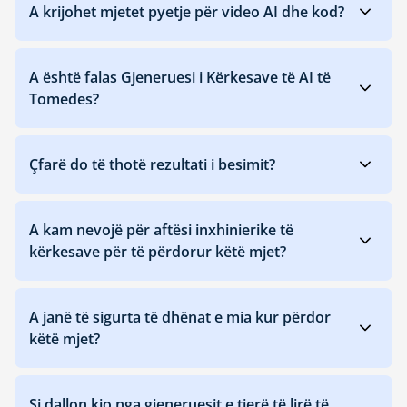
A krijohet mjetet pyetje për video AI dhe kod?
A është falas Gjeneruesi i Kërkesave të AI të
Tomedes?
Çfarë do të thotë rezultati i besimit?
A kam nevojë për aftësi inxhinierike të
kërkesave për të përdorur këtë mjet?
A janë të sigurta të dhënat e mia kur përdor
këtë mjet?
Si dallon kjo nga gjeneruesit e tjerë të lirë të