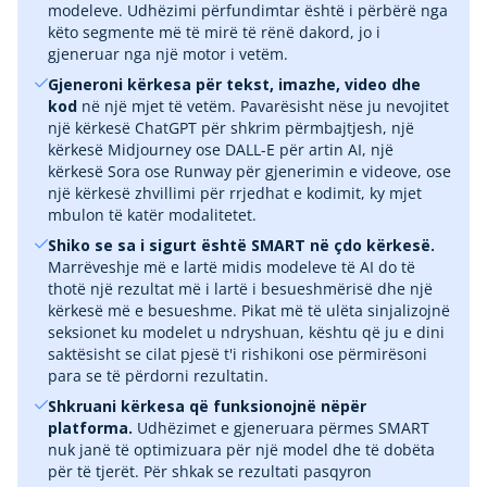
modeleve. Udhëzimi përfundimtar është i përbërë nga
këto segmente më të mirë të rënë dakord, jo i
gjeneruar nga një motor i vetëm.
Gjeneroni kërkesa për tekst, imazhe, video dhe
kod
në një mjet të vetëm. Pavarësisht nëse ju nevojitet
një kërkesë ChatGPT për shkrim përmbajtjesh, një
kërkesë Midjourney ose DALL-E për artin AI, një
kërkesë Sora ose Runway për gjenerimin e videove, ose
një kërkesë zhvillimi për rrjedhat e kodimit, ky mjet
mbulon të katër modalitetet.
Shiko se sa i sigurt është SMART në çdo kërkesë.
Marrëveshje më e lartë midis modeleve të AI do të
thotë një rezultat më i lartë i besueshmërisë dhe një
kërkesë më e besueshme. Pikat më të ulëta sinjalizojnë
seksionet ku modelet u ndryshuan, kështu që ju e dini
saktësisht se cilat pjesë t'i rishikoni ose përmirësoni
para se të përdorni rezultatin.
Shkruani kërkesa që funksionojnë nëpër
platforma.
Udhëzimet e gjeneruara përmes SMART
nuk janë të optimizuara për një model dhe të dobëta
për të tjerët. Për shkak se rezultati pasqyron