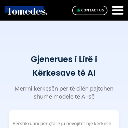
CONTACT US
Gjenerues i Lirë i
Kërkesave të AI
Merrni kërkesën për të cilën pajtohen
shumë modele të AI-së