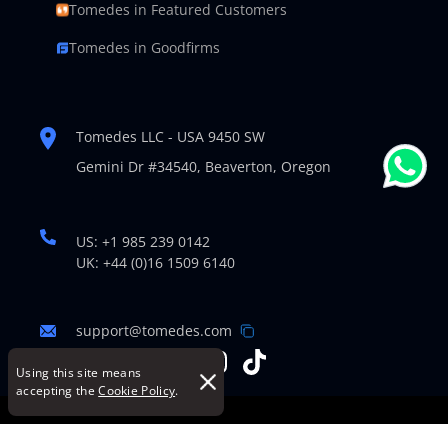
Tomedes in Featured Customers
Tomedes in Goodfirms
Tomedes LLC - USA 9450 SW
Gemini Dr #34540,
Beaverton, Oregon
US: +1 985 239 0142
UK: +44 (0)16 1509 6140
support@tomedes.com
Using this site means
accepting the
Cookie Policy
.