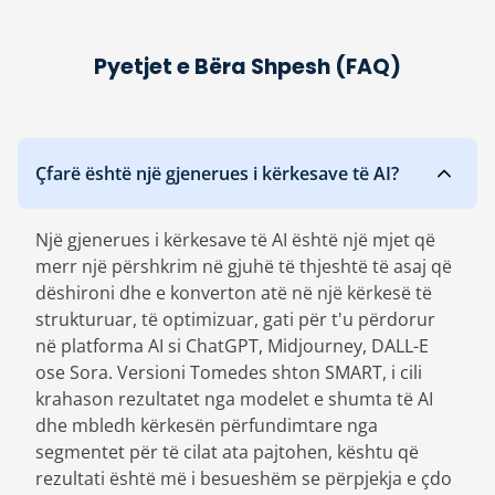
Pyetjet e Bëra Shpesh (FAQ)
Çfarë është një gjenerues i kërkesave të AI?
Një gjenerues i kërkesave të AI është një mjet që
merr një përshkrim në gjuhë të thjeshtë të asaj që
dëshironi dhe e konverton atë në një kërkesë të
strukturuar, të optimizuar, gati për t'u përdorur
në platforma AI si ChatGPT, Midjourney, DALL-E
ose Sora. Versioni Tomedes shton SMART, i cili
krahason rezultatet nga modelet e shumta të AI
dhe mbledh kërkesën përfundimtare nga
segmentet për të cilat ata pajtohen, kështu që
rezultati është më i besueshëm se përpjekja e çdo