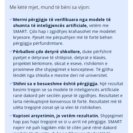
Me këtë mjet, mund të bëni sa vijon:
Merrni përgjigje të verifikuara nga modele të
shumta të inteligjencës artificiale,
vetëm me
SMART. Çdo hap i zgjidhjes krahasohet me modelet
kryesore. Pjesët me përputhjen më të fortë bëhen
përgjigjja përfundimtare.
Përballoni çdo detyrë shkollore,
duke përfshirë
pyetjet e detyrave të shtëpisë, detyrat e klasës,
projektet kërkimore, skicat e eseve, rishikimin e
provimeve dhe shpjegimet e koncepteve. Të gjitha
lëndët nga shkolla e mesme deri në universitet.
Shihni sa e besueshme është përgjigjja.
Një rezultat
besimi tregon se sa modele të inteligjencës artificiale
ranë dakord për secilën pjesë të zgjidhjes. Rezultatet e
larta nënkuptojnë konsensus të fortë. Rezultatet më të
ulëta tregojnë zonat që ia vlen të rishikohen.
Kuptoni arsyetimin, jo vetëm rezultatin.
Shpjegimet
hap pas hapi tregojnë se si u arrit në përgjigje. SMART
nxjerr në pah logjikën mbi të cilën janë rënë dakord