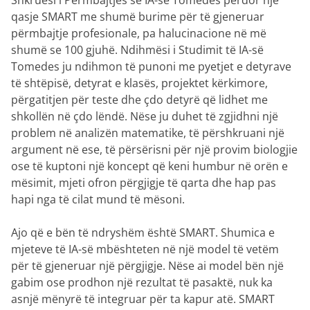
Shkruesi i Përmbajtjes së IA-së Tomedes përdor një
qasje SMART me shumë burime për të gjeneruar
përmbajtje profesionale, pa halucinacione në më
shumë se 100 gjuhë. Ndihmësi i Studimit të IA-së
Tomedes ju ndihmon të punoni me pyetjet e detyrave
të shtëpisë, detyrat e klasës, projektet kërkimore,
përgatitjen për teste dhe çdo detyrë që lidhet me
shkollën në çdo lëndë. Nëse ju duhet të zgjidhni një
problem në analizën matematike, të përshkruani një
argument në ese, të përsërisni për një provim biologjie
ose të kuptoni një koncept që keni humbur në orën e
mësimit, mjeti ofron përgjigje të qarta dhe hap pas
hapi nga të cilat mund të mësoni.
Ajo që e bën të ndryshëm është SMART. Shumica e
mjeteve të IA-së mbështeten në një model të vetëm
për të gjeneruar një përgjigje. Nëse ai model bën një
gabim ose prodhon një rezultat të pasaktë, nuk ka
asnjë mënyrë të integruar për ta kapur atë. SMART