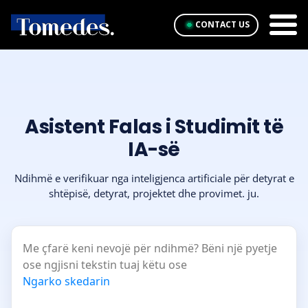
CONTACT US
Asistent Falas i Studimit të
IA-së
Ndihmë e verifikuar nga inteligjenca artificiale për detyrat e
shtëpisë, detyrat, projektet dhe provimet. ju.
Me çfarë keni nevojë për ndihmë? Bëni një pyetje
ose ngjisni tekstin tuaj këtu ose
Ngarko skedarin