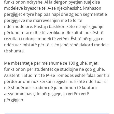
funksionon ndryshe. Ai ia dërgon pyetjen tuaj disa
modeleve kryesore të IA-së njëkohësisht, krahason
përgjigjet e tyre hap pas hapi dhe zgjedh segmentet e
përgjigjeve me marrëveshjen më të fortë
ndërmodelore. Pastaj i bashkon këto në një zgjidhje
përfundimtare dhe të verifikuar. Rezultati nuk është
rezultati i ndonjë modeli të vetëm. Është përgjigjja e
ndërtuar mbi atë për të cilën janë rënë dakord modele
të shumta.
Me mbështetje për më shumë se 100 gjuhë, mjeti
funksionon për studentët që studiojnë në çdo gjuhë.
Asistenti i Studimit të IA-së Tomedes është falas për t’u
përdorur dhe nuk kërkon regjistrim. Është ndërtuar si
një shoqërues studimi që ju ndihmon të kuptoni
arsyetimin pas çdo përgjigjeje, jo vetëm vetë
përgjigjen.