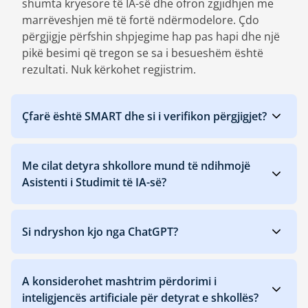
shumta kryesore të IA-së dhe ofron zgjidhjen me
marrëveshjen më të fortë ndërmodelore. Çdo
përgjigje përfshin shpjegime hap pas hapi dhe një
pikë besimi që tregon se sa i besueshëm është
rezultati. Nuk kërkohet regjistrim.
Çfarë është SMART dhe si i verifikon përgjigjet?
Me cilat detyra shkollore mund të ndihmojë
Asistenti i Studimit të IA-së?
Si ndryshon kjo nga ChatGPT?
A konsiderohet mashtrim përdorimi i
inteligjencës artificiale për detyrat e shkollës?