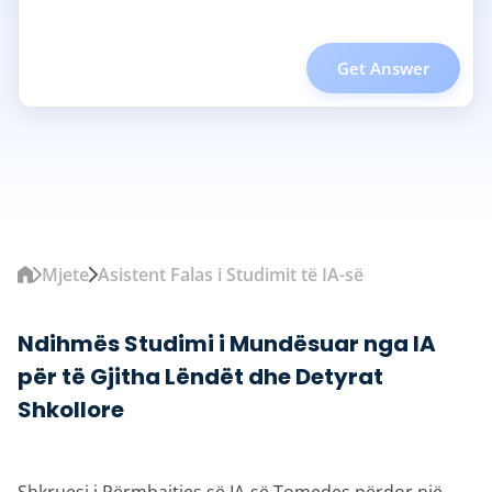
Get Answer
Mjete
Asistent Falas i Studimit të IA-së
Ndihmës Studimi i Mundësuar nga IA
për të Gjitha Lëndët dhe Detyrat
Shkollore