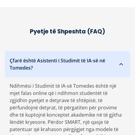
Pyetje të Shpeshta (FAQ)
Çfarë është Asistenti i Studimit të IA-së në
Tomedes?
Ndihmësi i Studimit të IA-së Tomedes është një
mjet falas online që i ndihmon studentët të
zgjidhin pyetjet e detyrave të shtëpisë, të
përfundojnë detyrat, të përgatiten për provime
dhe të kuptojnë konceptet akademike në të gjitha
lëndët kryesore. Përdor SMART, një qasje të
patentuar që krahason përgjigjet nga modele të