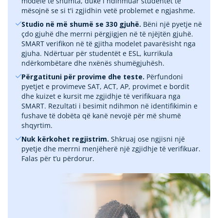
modele të shumta, duke i ndihmuar studentët të
mësojnë se si t'i zgjidhin vetë problemet e ngjashme.
Studio në më shumë se 330 gjuhë.
Bëni një pyetje në
çdo gjuhë dhe merrni përgjigjen në të njëjtën gjuhë.
SMART verifikon në të gjitha modelet pavarësisht nga
gjuha. Ndërtuar për studentët e ESL, kurrikula
ndërkombëtare dhe nxënës shumëgjuhësh.
Përgatituni për provime dhe teste.
Përfundoni
pyetjet e provimeve SAT, ACT, AP, provimet e bordit
dhe kuizet e kursit me zgjidhje të verifikuara nga
SMART. Rezultati i besimit ndihmon në identifikimin e
fushave të dobëta që kanë nevojë për më shumë
shqyrtim.
Nuk kërkohet regjistrim.
Shkruaj ose ngjisni një
pyetje dhe merrni menjëherë një zgjidhje të verifikuar.
Falas për t’u përdorur.