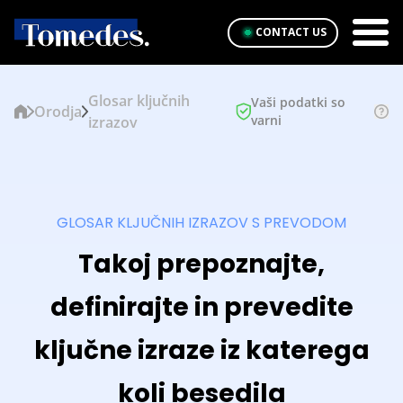
CONTACT US
Glosar ključnih
Vaši podatki so
Orodja
varni
izrazov
GLOSAR KLJUČNIH IZRAZOV S PREVODOM
Takoj prepoznajte,
definirajte in prevedite
ključne izraze iz katerega
koli besedila