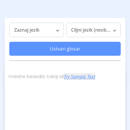
Zaznaj jezik
Ciljni jezik (neobvezno)
Ustvari glosar
Vnesite besedilo tukaj ali
Try Sample Text