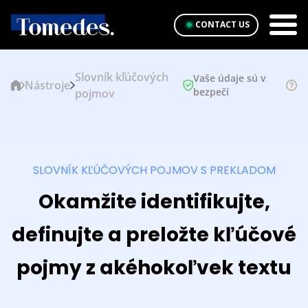
CONTACT US
Slovník kľúčových
Vaše údaje sú v
Nástroje
bezpečí
pojmov
SLOVNÍK KĽÚČOVÝCH POJMOV S PREKLADOM
Okamžite identifikujte,
definujte a preložte kľúčové
pojmy z akéhokoľvek textu