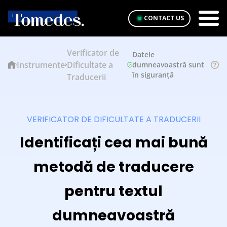
CONTACT US
Verificator de
Datele
Instrumente
Dificultate a
dumneavoastră sunt
în siguranță
Traducerii
VERIFICATOR DE DIFICULTATE A TRADUCERII
Identificați cea mai bună
metodă de traducere
pentru textul
dumneavoastră