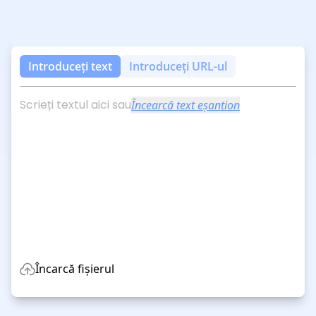
Introduceți text
Introduceți URL-ul
Scrieți textul aici sau
Încearcă text eșantion
Încarcă fișierul