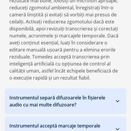
rezultate mai bune, folosiți un microfon aproape,
reduceți zgomotul ambiental, înregistrați într-o
cameră liniștită și evitați să vorbiți mai presus de
ceilalți. Activați reducerea zgomotului dacă este
disponibilă, apoi revizuiți transcrierea și corectați
numele, acronimele și marcajele temporale. Dacă
aveți conținut esențial, luați în considerare o
editare manuală ușoară pentru a elimina erorile
reziduale. Tomedes acceptă transcrierea prin
inteligență artificială cu opțiunea de control al
calității uman, astfel încât echipele beneficiază de
o execuție rapidă și un rezultat fiabil.
Instrumentul separă difuzoarele în fișierele
audio cu mai multe difuzoare?
Instrumentul acceptă marcaje temporale