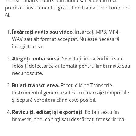
Transformați vorbirea din audio sau video în text
precis cu instrumentul gratuit de transcriere Tomedes
AI.
Încărcați audio sau video.
Încărcați MP3, MP4,
WAV sau alt format acceptat. Nu este necesară
înregistrarea.
Alegeți limba sursă.
Selectați limba vorbită sau
folosiți detectarea automată pentru limbi mixte sau
necunoscute.
Rulați transcrierea.
Faceți clic pe Transcrie.
Instrumentul generează text cu marcaje temporale
și separă vorbitorii când este posibil.
Revizuiți, editați și exportați.
Editați textul în
browser, apoi copiați sau descărcați transcrierea.