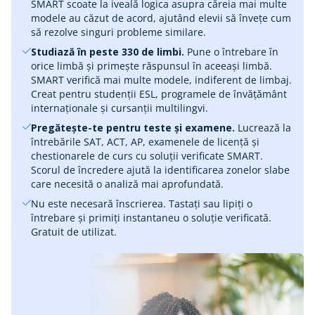
SMART scoate la iveală logica asupra căreia mai multe
modele au căzut de acord, ajutând elevii să învețe cum
să rezolve singuri probleme similare.
Studiază în peste 330 de limbi.
Pune o întrebare în
orice limbă și primește răspunsul în aceeași limbă.
SMART verifică mai multe modele, indiferent de limbaj.
Creat pentru studenții ESL, programele de învățământ
internaționale și cursanții multilingvi.
Pregătește-te pentru teste și examene.
Lucrează la
întrebările SAT, ACT, AP, examenele de licență și
chestionarele de curs cu soluții verificate SMART.
Scorul de încredere ajută la identificarea zonelor slabe
care necesită o analiză mai aprofundată.
Nu este necesară înscrierea. Tastați sau lipiți o
întrebare și primiți instantaneu o soluție verificată.
Gratuit de utilizat.