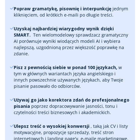
Popraw gramatykę, pisownię i interpunkcję
jednym
kliknięciem, od krótkich e-maili po długie treści.
Uzyskaj najbardziej wiarygodny wynik dzięki
SMART.
‎ Ten wielomodelowy sprawdzacz gramatyczny
AI porównuje wyniki wiodących modeli AI i wybiera
najlepszą, uzgodnioną przez większość poprawkę na
zdanie.
Pisz z pewnością siebie w ponad 100 językach,
w
tym w głównych wariantach języka angielskiego i
innych powszechnie używanych językach, aby Twoje
pisanie pasowało do odbiorców.
Używaj go jako korektora zdań do profesjonalnego
pisania
poprzez dopracowywanie jasności, tonu i
czytelności treści biznesowych i akademickich.
Ulepsz treść o wysokiej konwersji
, taką jak CV i listy
motywacyjne, propozycje sprzedaży, treść stron
internetowych i landing page'y, e-maile marketingowe,