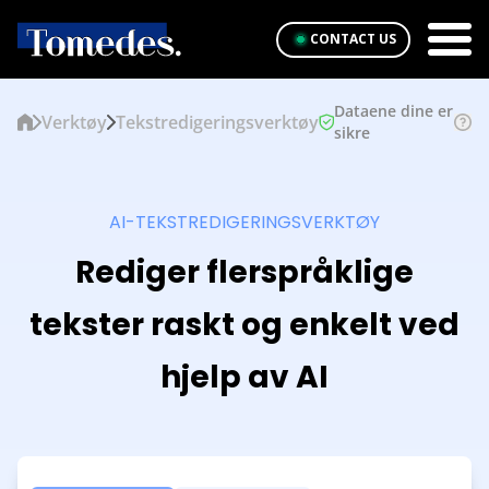
CONTACT US
Dataene dine er
Verktøy
Tekstredigeringsverktøy
sikre
AI-TEKSTREDIGERINGSVERKTØY
Rediger flerspråklige
tekster raskt og enkelt ved
hjelp av AI