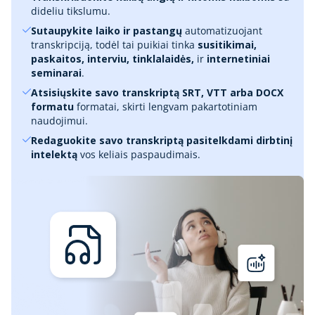
dideliu tikslumu.
Sutaupykite laiko ir pastangų
automatizuojant
transkripciją, todėl tai puikiai tinka
susitikimai,
paskaitos, interviu, tinklalaidės,
ir
internetiniai
seminarai
.
Atsisiųskite savo transkriptą SRT, VTT arba DOCX
formatu
formatai, skirti lengvam pakartotiniam
naudojimui.
Redaguokite savo transkriptą pasitelkdami dirbtinį
intelektą
vos keliais paspaudimais.