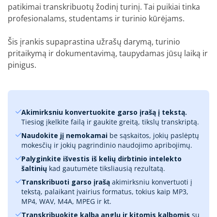
patikimai transkribuotų žodinį turinį. Tai puikiai tinka
profesionalams, studentams ir turinio kūrėjams.
Šis įrankis supaprastina užrašų darymą, turinio
pritaikymą ir dokumentavimą, taupydamas jūsų laiką ir
pinigus.
Akimirksniu konvertuokite garso įrašą į tekstą.
Tiesiog įkelkite failą ir gaukite greitą, tikslų transkriptą.
Naudokite jį nemokamai
be sąskaitos, jokių paslėptų
mokesčių ir jokių pagrindinio naudojimo apribojimų.
Palyginkite išvestis iš kelių dirbtinio intelekto
šaltinių
kad gautumėte tiksliausią rezultatą.
Transkribuoti garso įrašą
akimirksniu konvertuoti į
tekstą, palaikant įvairius formatus, tokius kaip MP3,
MP4, WAV, M4A, MPEG ir kt.
Transkribuokite kalbą anglų ir kitomis kalbomis
su