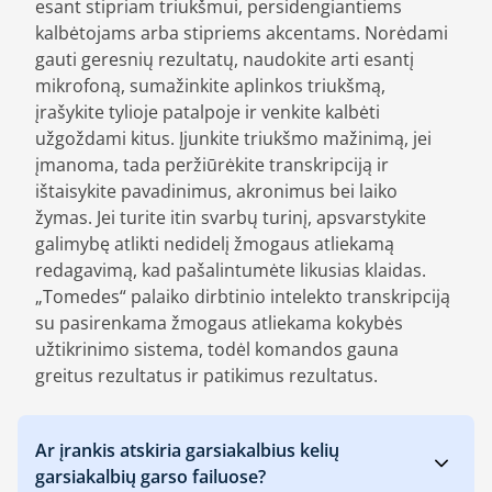
esant stipriam triukšmui, persidengiantiems
kalbėtojams arba stipriems akcentams. Norėdami
gauti geresnių rezultatų, naudokite arti esantį
mikrofoną, sumažinkite aplinkos triukšmą,
įrašykite tylioje patalpoje ir venkite kalbėti
užgoždami kitus. Įjunkite triukšmo mažinimą, jei
įmanoma, tada peržiūrėkite transkripciją ir
ištaisykite pavadinimus, akronimus bei laiko
žymas. Jei turite itin svarbų turinį, apsvarstykite
galimybę atlikti nedidelį žmogaus atliekamą
redagavimą, kad pašalintumėte likusias klaidas.
„Tomedes“ palaiko dirbtinio intelekto transkripciją
su pasirenkama žmogaus atliekama kokybės
užtikrinimo sistema, todėl komandos gauna
greitus rezultatus ir patikimus rezultatus.
Ar įrankis atskiria garsiakalbius kelių
garsiakalbių garso failuose?