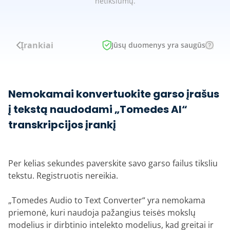
netikslumų.
Įrankiai
Jūsų duomenys yra saugūs
Nemokamai konvertuokite garso įrašus
į tekstą naudodami „Tomedes AI“
transkripcijos įrankį
Per kelias sekundes paverskite savo garso failus tiksliu
tekstu. Registruotis nereikia.
„Tomedes Audio to Text Converter“ yra nemokama
priemonė, kuri naudoja pažangius teisės mokslų
modelius ir dirbtinio intelekto modelius, kad greitai ir