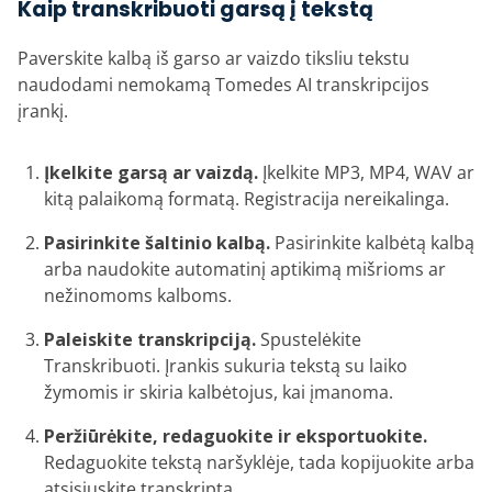
Kaip transkribuoti garsą į tekstą
Paverskite kalbą iš garso ar vaizdo tiksliu tekstu
naudodami nemokamą Tomedes AI transkripcijos
įrankį.
Įkelkite garsą ar vaizdą.
Įkelkite MP3, MP4, WAV ar
kitą palaikomą formatą. Registracija nereikalinga.
Pasirinkite šaltinio kalbą.
Pasirinkite kalbėtą kalbą
arba naudokite automatinį aptikimą mišrioms ar
nežinomoms kalboms.
Paleiskite transkripciją.
Spustelėkite
Transkribuoti. Įrankis sukuria tekstą su laiko
žymomis ir skiria kalbėtojus, kai įmanoma.
Peržiūrėkite, redaguokite ir eksportuokite.
Redaguokite tekstą naršyklėje, tada kopijuokite arba
atsisiųskite transkriptą.