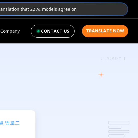
translation that 22 AI models agree on
TRANSLATE NOW
Company
CONTACT US
[ .VERIFY ]
일 업로드