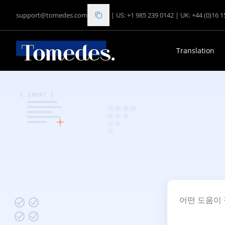
support@tomedes.com
|
US: +1 985 239 0142
|
UK: +44 (0)16 
Translation
[ SMART ]
어떤 도움이