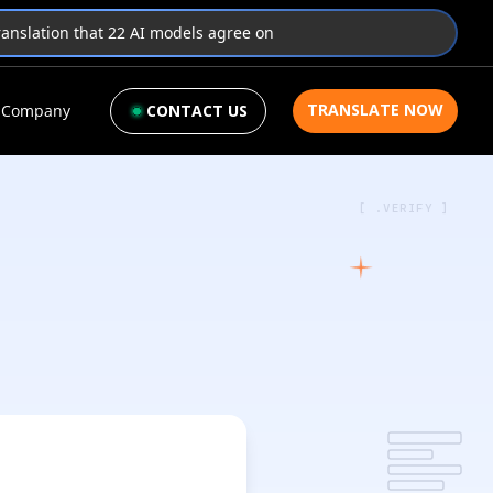
translation that 22 AI models agree on
TRANSLATE NOW
Company
CONTACT US
[ .VERIFY ]