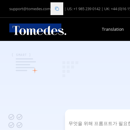
support@tomedes.com
|
US: +1 985 239 0142
|
UK: +44 (0)16 
Translation
[ SMART ]