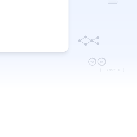
92%
87%
[ .ANSWER ]