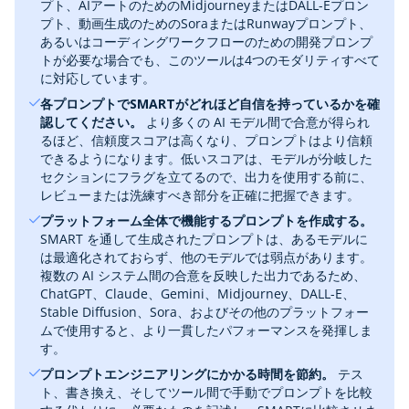
プト、AIアートのためのMidjourneyまたはDALL-Eプロン
プト、動画生成のためのSoraまたはRunwayプロンプト、
あるいはコーディングワークフローのための開発プロンプ
トが必要な場合でも、このツールは4つのモダリティすべて
に対応しています。
各プロンプトでSMARTがどれほど自信を持っているかを確
認してください。
‎ より多くの AI モデル間で合意が得られ
るほど、信頼度スコアは高くなり、プロンプトはより信頼
できるようになります。低いスコアは、モデルが分岐した
セクションにフラグを立てるので、出力を使用する前に、
レビューまたは洗練すべき部分を正確に把握できます。
プラットフォーム全体で機能するプロンプトを作成する。
SMART を通して生成されたプロンプトは、あるモデルに
は最適化されておらず、他のモデルでは弱点があります。
複数の AI システム間の合意を反映した出力であるため、
ChatGPT、Claude、Gemini、Midjourney、DALL-E、
Stable Diffusion、Sora、およびその他のプラットフォー
ムで使用すると、より一貫したパフォーマンスを発揮しま
す。
プロンプトエンジニアリングにかかる時間を節約。
‎ テス
ト、書き換え、そしてツール間で手動でプロンプトを比較