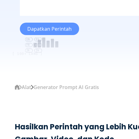
Dapatkan Perintah
EN
ES
FR
DE
JA
ZH
[ 100+ LANG ]
Alat
Generator Prompt AI Gratis
Hasilkan Perintah yang Lebih Ku