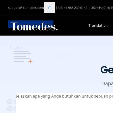
support@tomedes.com
|
US: +1 985 239 0142
|
UK: +44 (0)16 
Translation
[ SMART ]
Ge
Dapa