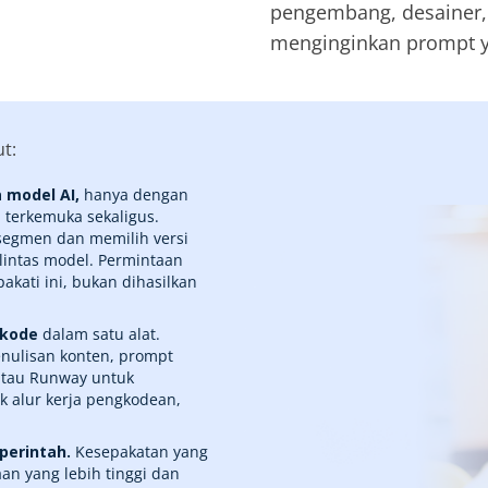
pengembang, desainer,
menginginkan prompt y
t:
 model AI,
hanya dengan
 terkemuka sekaligus.
egmen dan memilih versi
 lintas model. Permintaan
kati ini, bukan dihasilkan
 kode
dalam satu alat.
ulisan konten, prompt
 atau Runway untuk
 alur kerja pengkodean,
 perintah.
Kesepakatan yang
aan yang lebih tinggi dan