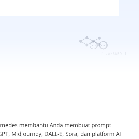
92%
87%
[ .ANSWER ]
Tomedes membantu Anda membuat prompt
GPT, Midjourney, DALL-E, Sora, dan platform AI