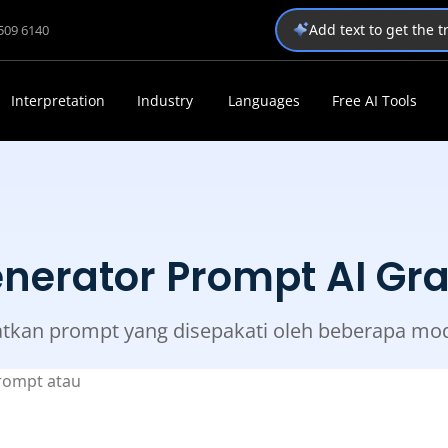
Add text to get the 
1509 6140
Interpretation
Industry
Languages
Free AI Tools
nerator Prompt AI Gra
tkan prompt yang disepakati oleh beberapa mod