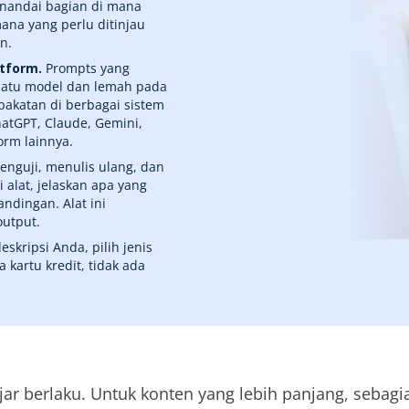
enandai bagian di mana
ana yang perlu ditinjau
n.
atform.
Prompts yang
 satu model dan lemah pada
akatan di berbagai sistem
ChatGPT, Claude, Gemini,
orm lainnya.
menguji, menulis ulang, dan
alat, jelaskan apa yang
dingan. Alat ini
output.
skripsi Anda, pilih jenis
 kartu kredit, tidak ada
 berlaku. Untuk konten yang lebih panjang, sebagia