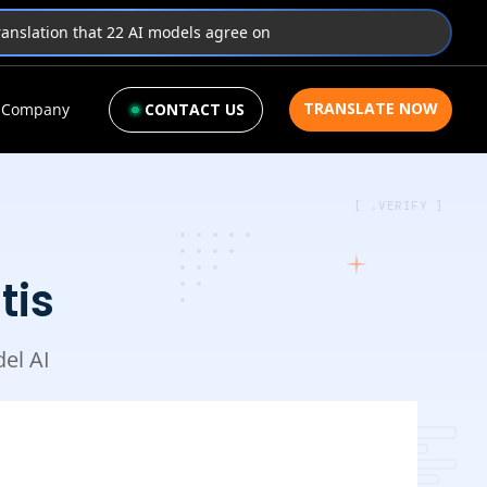
translation that 22 AI models agree on
TRANSLATE NOW
Company
CONTACT US
[ .VERIFY ]
tis
el AI