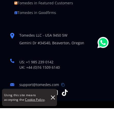
Tomedes in Featured Customers
Tomedes in Goodfirms
Tomedes LLC - USA 9450 SW
Gemini Dr #34540,
Beaverton, Oregon
US: +1 985 239 0142
UK: +44 (0)16 1509 6140
support@tomedes.com
Using this site means
accepting the
Cookie Policy
.