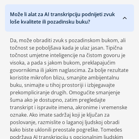
Može li alat za AI transkripciju podnijeti zvuk
loše kvalitete ili pozadinsku buku?
Da, može obraditi zvuk s pozadinskom bukom, ali
točnost se poboljšava kada je ulaz jasan. Tipična
točnost umjetne inteligencije na čistom govoru je
visoka, a pada s jakom bukom, preklapajućim
govornikima ili jakim naglascima. Za bolje rezultate
koristite mikrofon blizu, smanjite ambijentalnu
buku, snimajte u tihoj prostoriji i izbjegavajte
prekompliciranje drugih. Omogućite smanjenje
šuma ako je dostupno, zatim pregledajte
transkript i ispravite imena, akronime i vremenske
oznake. Ako imate sadržaj koji je ključan za
poslovanje, razmislite o laganoj ljudskoj obradi
kako biste uklonili preostale pogreške. Tomedes
podržava AI transkripciju s opcionalnim ljudskim