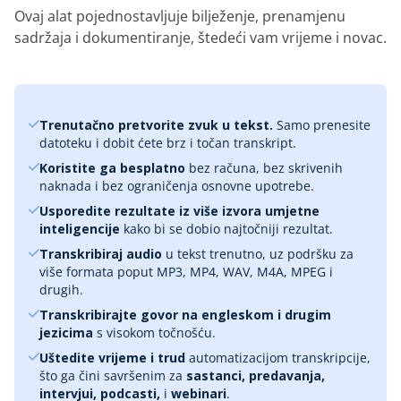
Ovaj alat pojednostavljuje bilježenje, prenamjenu
sadržaja i dokumentiranje, štedeći vam vrijeme i novac.
Trenutačno pretvorite zvuk u tekst.
Samo prenesite
datoteku i dobit ćete brz i točan transkript.
Koristite ga besplatno
bez računa, bez skrivenih
naknada i bez ograničenja osnovne upotrebe.
Usporedite rezultate iz više izvora umjetne
inteligencije
kako bi se dobio najtočniji rezultat.
Transkribiraj audio
u tekst trenutno, uz podršku za
više formata poput MP3, MP4, WAV, M4A, MPEG i
drugih.
Transkribirajte govor na engleskom i drugim
jezicima
s visokom točnošću.
Uštedite vrijeme i trud
automatizacijom transkripcije,
što ga čini savršenim za
sastanci, predavanja,
intervjui, podcasti,
i
webinari
.