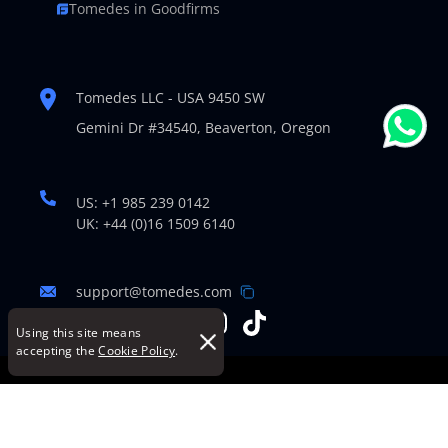
Tomedes in Goodfirms
Tomedes LLC - USA 9450 SW
Gemini Dr #34540,
Beaverton, Oregon
US: +1 985 239 0142
UK: +44 (0)16 1509 6140
support@tomedes.com
Using this site means
accepting the
Cookie Policy
.
© Copyright 2007-2026 TOMEDES. All Rights Reserved.
Legal Policies
|
Cookie Policy
|