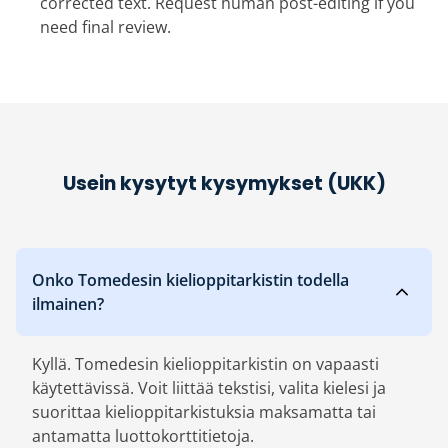
corrected text. Request human post-editing if you
need final review.
Usein kysytyt kysymykset (UKK)
Onko Tomedesin kielioppitarkistin todella
ilmainen?
Kyllä. Tomedesin kielioppitarkistin on vapaasti
käytettävissä. Voit liittää tekstisi, valita kielesi ja
suorittaa kielioppitarkistuksia maksamatta tai
antamatta luottokorttitietoja.