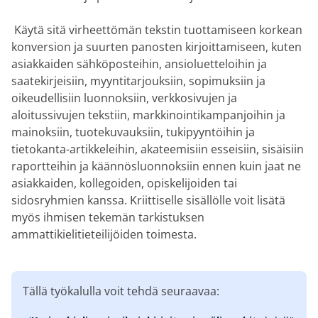
‎ Käytä sitä virheettömän tekstin tuottamiseen korkean
konversion ja suurten panosten kirjoittamiseen, kuten
asiakkaiden sähköposteihin, ansioluetteloihin ja
saatekirjeisiin, myyntitarjouksiin, sopimuksiin ja
oikeudellisiin luonnoksiin, verkkosivujen ja
aloitussivujen tekstiin, markkinointikampanjoihin ja
mainoksiin, tuotekuvauksiin, tukipyyntöihin ja
tietokanta-artikkeleihin, akateemisiin esseisiin, sisäisiin
raportteihin ja käännösluonnoksiin ennen kuin jaat ne
asiakkaiden, kollegoiden, opiskelijoiden tai
sidosryhmien kanssa. Kriittiselle sisällölle voit lisätä
myös ihmisen tekemän tarkistuksen
ammattikielitieteilijöiden toimesta.
Tällä työkalulla voit tehdä seuraavaa: