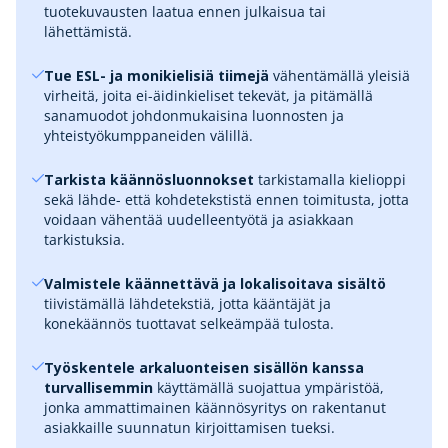
tuotekuvausten laatua ennen julkaisua tai
lähettämistä.
Tue ESL- ja monikielisiä tiimejä
vähentämällä yleisiä
virheitä, joita ei-äidinkieliset tekevät, ja pitämällä
sanamuodot johdonmukaisina luonnosten ja
yhteistyökumppaneiden välillä.
Tarkista käännösluonnokset
tarkistamalla kielioppi
sekä lähde- että kohdetekstistä ennen toimitusta, jotta
voidaan vähentää uudelleentyötä ja asiakkaan
tarkistuksia.
Valmistele käännettävä ja lokalisoitava sisältö
tiivistämällä lähdetekstiä, jotta kääntäjät ja
konekäännös tuottavat selkeämpää tulosta.
Työskentele arkaluonteisen sisällön kanssa
turvallisemmin
käyttämällä suojattua ympäristöä,
jonka ammattimainen käännösyritys on rakentanut
asiakkaille suunnatun kirjoittamisen tueksi.