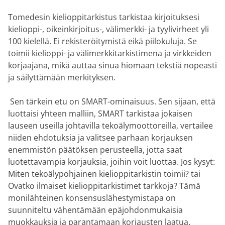
Tomedesin kielioppitarkistus tarkistaa kirjoituksesi
kielioppi-, oikeinkirjoitus-, välimerkki- ja tyylivirheet yli
100 kielellä. Ei rekisteröitymistä eikä piilokuluja. Se
toimii kielioppi- ja välimerkkitarkistimena ja virkkeiden
korjaajana, mikä auttaa sinua hiomaan tekstiä nopeasti
ja säilyttämään merkityksen.
‎ Sen tärkein etu on SMART-ominaisuus. Sen sijaan, että
luottaisi yhteen malliin, SMART tarkistaa jokaisen
lauseen useilla johtavilla tekoälymoottoreilla, vertailee
niiden ehdotuksia ja valitsee parhaan korjauksen
enemmistön päätöksen perusteella, jotta saat
luotettavampia korjauksia, joihin voit luottaa. Jos kysyt:
Miten tekoälypohjainen kielioppitarkistin toimii? tai
Ovatko ilmaiset kielioppitarkistimet tarkkoja? Tämä
monilähteinen konsensuslähestymistapa on
suunniteltu vähentämään epäjohdonmukaisia
muokkauksia ja parantamaan korjausten laatua.