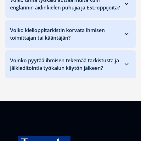
Voiko tämä työkalu auttaa muita kuin
englannin äidinkielen puhujia ja ESL-oppijoita?
Voiko kielioppitarkistin korvata ihmisen
toimittajan tai kääntäjän?
Voinko pyytää ihmisen tekemää tarkistusta ja
jälkieditointia työkalun käytön jälkeen?