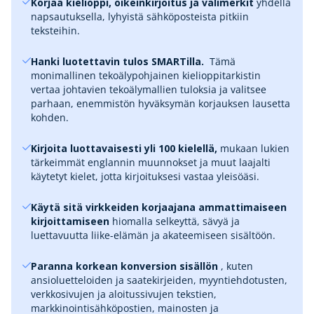
Korjaa kielioppi, oikeinkirjoitus ja välimerkit
yhdellä
napsautuksella, lyhyistä sähköposteista pitkiin
teksteihin.
Hanki luotettavin tulos SMARTilla.
‎ Tämä
monimallinen tekoälypohjainen kielioppitarkistin
vertaa johtavien tekoälymallien tuloksia ja valitsee
parhaan, enemmistön hyväksymän korjauksen lausetta
kohden.
Kirjoita luottavaisesti yli 100 kielellä,
mukaan lukien
tärkeimmät englannin muunnokset ja muut laajalti
käytetyt kielet, jotta kirjoituksesi vastaa yleisöäsi.
Käytä sitä virkkeiden korjaajana ammattimaiseen
kirjoittamiseen
hiomalla selkeyttä, sävyä ja
luettavuutta liike-elämän ja akateemiseen sisältöön.
Paranna korkean konversion sisällön
, kuten
ansioluetteloiden ja saatekirjeiden, myyntiehdotusten,
verkkosivujen ja aloitussivujen tekstien,
markkinointisähköpostien, mainosten ja