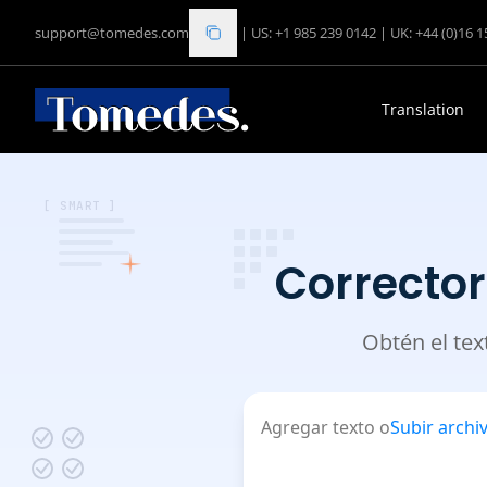
support@tomedes.com
|
US: +1 985 239 0142
|
UK: +44 (0)16 
Translation
[ SMART ]
Corrector
Obtén el tex
Agregar texto o
Subir archi