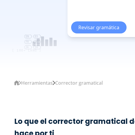
Revisar gramática
EN
ES
FR
DE
JA
ZH
[ 100+ LANG ]
Herramientas
Corrector gramatical
Lo que el corrector gramatical
hace por ti