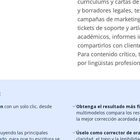
currículums y cartas de
y borradores legales, te
campañas de marketing 
tickets de soporte y ar
académicos, informes i
compartirlos con client
Para contenido crítico
por lingüistas profesion
:
ón
con un solo clic, desde
Obtenga el resultado más f
multimodelos compara los resu
la mejor corrección acordada p
luyendo las principales
Úselo como corrector de ora
ado, para que tu escritura se
claridad, el tono y la legibil