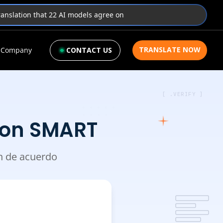
translation that 22 AI models agree on
TRANSLATE NOW
Company
CONTACT US
[ .VERIFY ]
 con SMART
án de acuerdo