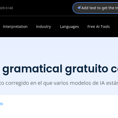
Add text to get the 
1509 6140
Interpretation
Industry
Languages
Free AI Tools
 gramatical gratuito
to corregido en el que varios modelos de IA est
vo