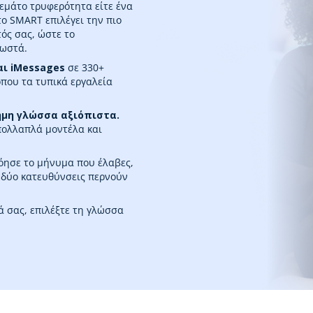
εμάτο τρυφερότητα είτε ένα
ο SMART επιλέγει την πιο
ς σας, ώστε το
σωστά.
αι iMessages
σε 330+
ου τα τυπικά εργαλεία
σημη γλώσσα αξιόπιστα.
πολλαπλά μοντέλα και
νόησε το μήνυμα που έλαβες,
 δύο κατευθύνσεις περνούν
ά σας, επιλέξτε τη γλώσσα