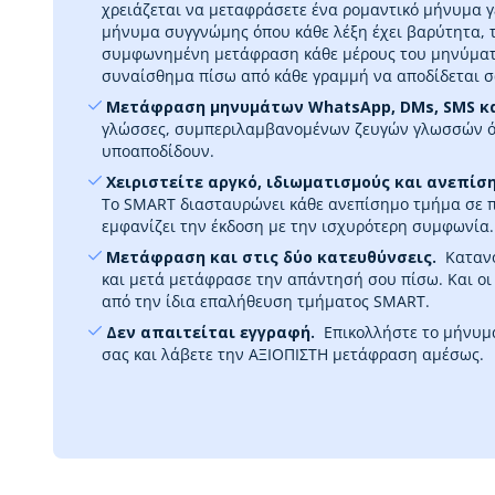
χρειάζεται να μεταφράσετε ένα ρομαντικό μήνυμα γ
μήνυμα συγγνώμης όπου κάθε λέξη έχει βαρύτητα, τ
συμφωνημένη μετάφραση κάθε μέρους του μηνύματό
συναίσθημα πίσω από κάθε γραμμή να αποδίδεται 
‎ Μετάφραση μηνυμάτων WhatsApp, DMs, SMS κ
γλώσσες, συμπεριλαμβανομένων ζευγών γλωσσών όπ
υποαποδίδουν.
‎ Χειριστείτε αργκό, ιδιωματισμούς και ανεπί
Το SMART διασταυρώνει κάθε ανεπίσημο τμήμα σε 
εμφανίζει την έκδοση με την ισχυρότερη συμφωνία.
‎ Μετάφραση και στις δύο κατευθύνσεις.
‎ Κατα
και μετά μετάφρασε την απάντησή σου πίσω. Και οι
από την ίδια επαλήθευση τμήματος SMART.
‎ Δεν απαιτείται εγγραφή.
‎ Επικολλήστε το μήνυμ
σας και λάβετε την ΑΞΙΟΠΙΣΤΗ μετάφραση αμέσως.