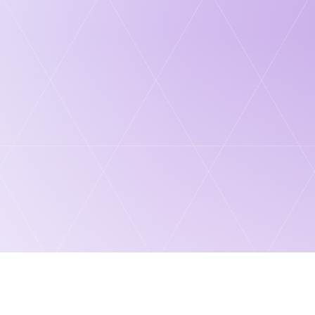
92%
87%
[ .ANSWER ]