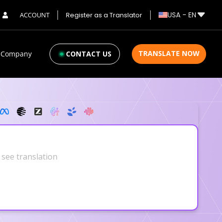
USA
-
EN
ACCOUNT
Register as a Translator
TRANSLATE NOW
Company
CONTACT US
[ .VERIFY ]