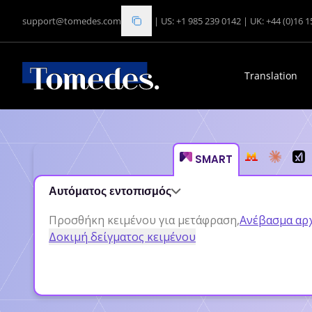
support@tomedes.com
|
US: +1 985 239 0142
|
UK: +44 (0)16 
Translation
[ SMART ]