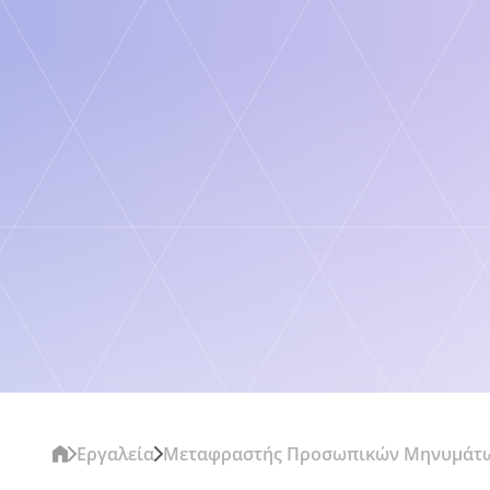
EN
ES
FR
DE
JA
ZH
[ 100+ LANG ]
Εργαλεία
Μεταφραστής Προσωπικών Μηνυμάτ