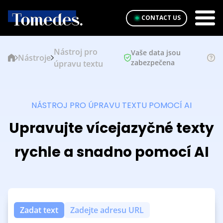
CONTACT US
Nástroj pro
Vaše data jsou
Nástroje
zabezpečena
úpravu textu
NÁSTROJ PRO ÚPRAVU TEXTU POMOCÍ AI
Upravujte vícejazyčné texty
rychle a snadno pomocí AI
Zadat text
Zadejte adresu URL