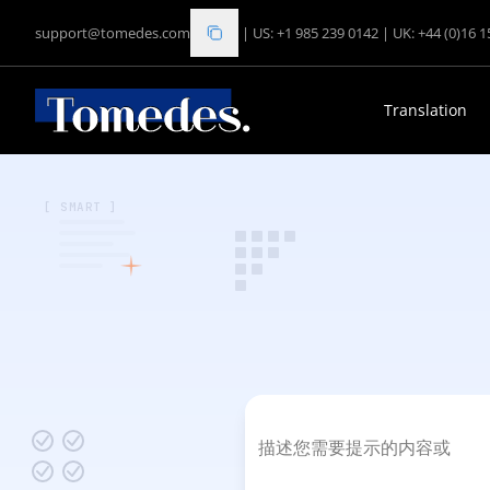
support@tomedes.com
|
US: +1 985 239 0142
|
UK: +44 (0)16 
Translation
[ SMART ]