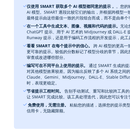
仅使用 SMART 获取多个 AI 模型都同意的提示，‎
‎ 。您
AI 模型。SMART 逐段比较它们的输出，并根据跨模型
最终提示由这些最佳一致的片段组合而成，而不是由单个
在一个工具中生成文本、图像、视频和代码的提示。‎
无论
ChatGPT 提示、用于 AI 艺术的 Midjourney 或 DALL
Runway 提示，还是用于编码工作流程的开发提示，此
看看 SMART 在每个提示中的信心。
‎ 跨 AI 模型的更
更可靠的提示。较低的分数标记了模型分歧的章节，因此
审查或改进哪些部分。
编写可在不同平台上使用的提示。
‎ 通过 SMART 生
对其他模型效果较差。因为输出反映了多个 AI 系统之间的一
Claude、Gemini、Midjourney、DALL-E、Stable D
时，表现更稳定。
节省提示工程时间。
‎ 告别手动测试、重写和比较跨工具
让 SMART 完成比较。该工具处理迭代，因此您可以专注
‎ 免费使用，无需注册。
‎ 粘贴您的描述，选择您的提示类
信用卡，无隐藏限额。