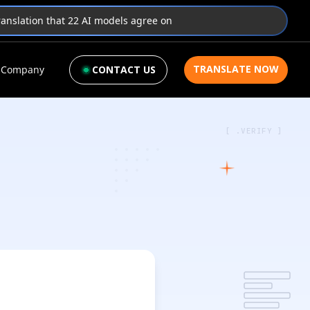
translation that 22 AI models agree on
TRANSLATE NOW
Company
CONTACT US
[ .VERIFY ]