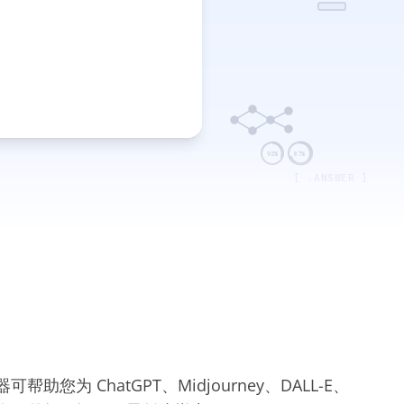
92%
87%
[ .ANSWER ]
器可帮助您为 ChatGPT、Midjourney、DALL-E、