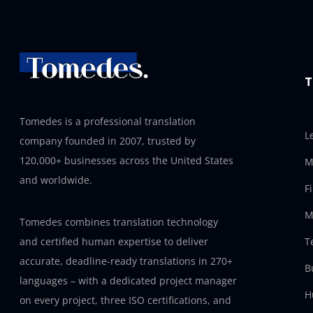
T
Tomedes is a professional translation
L
company founded in 2007, trusted by
120,000+ businesses across the United States
M
and worldwide.
F
M
Tomedes combines translation technology
T
and certified human expertise to deliver
accurate, deadline-ready translations in 270+
B
languages – with a dedicated project manager
H
on every project, three ISO certifications, and