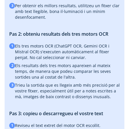
Per obtenir els millors resultats, utilitzeu un fitxer clar
3
amb text llegible, bona il·luminació i un mínim
desenfocament.
Pas 2: obteniu resultats dels tres motors OCR
Els tres motors OCR (ChatGPT OCR, Gemini OCR i
1
Mistral OCR) s'executen automàticament al fitxer
penjat. No cal seleccionar ni canviar.
Els resultats dels tres motors apareixen al mateix
2
temps, de manera que podeu comparar les seves
sortides una al costat de l'altra.
Trieu la sortida que es llegeix amb més precisió per al
3
vostre fitxer, especialment útil per a notes escrites a
mà, imatges de baix contrast o dissenys inusuals.
Pas 3: copieu o descarregueu el vostre text
Reviseu el text extret del motor OCR escollit.
1