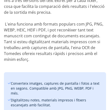
fins a tres versions del text extret per a cada fitxer,
cosa que facilita la comparació dels resultats i l'elecció
de la sortida més precisa.
‎ L'eina funciona amb formats populars com JPG, PNG,
WEBP, HEIC, HEIF i PDF, i pot reconèixer tant text
manuscrit com contingut de documents escanejats.
Tant si esteu digitalitzant materials impresos com si
treballeu amb captures de pantalla, l'eina OCR de
Tomedes ofereix resultats ràpids i precisos amb el
mínim esforç.
Converteix imatges, captures de pantalla i fotos a text
en segons. Compatible amb JPG, PNG, WEBP, PDF i
més.
Digitalitzeu notes, materials impresos i fitxers
escanejats amb facilitat.