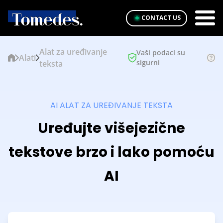
CONTACT US
Alat za uređivanje
Vaši podaci su
Alati
sigurni
teksta
AI ALAT ZA UREĐIVANJE TEKSTA
Uređujte višejezične
tekstove brzo i lako pomoću
AI