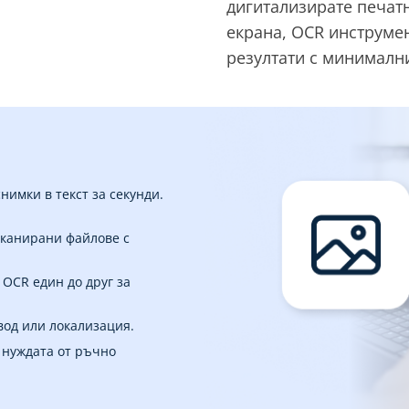
дигитализирате печат
екрана, OCR инструме
резултати с минимални
имки в текст за секунди.
сканирани файлове с
 OCR един до друг за
вод или локализация.
 нуждата от ръчно