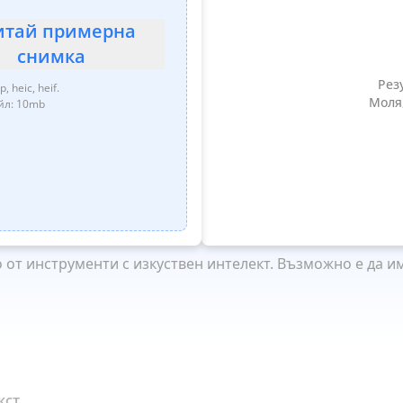
итай примерна
снимка
Рез
 heic, heif.
‎ Мол
йл: 10mb
от инструменти с изкуствен интелект. Възможно е да и
кст