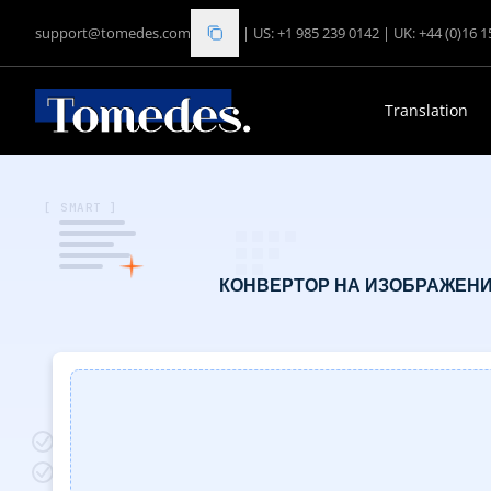
support@tomedes.com
|
US: +1 985 239 0142
|
UK: +44 (0)16 
Translation
[ SMART ]
КОНВЕРТОР НА ИЗОБРАЖЕНИЯ