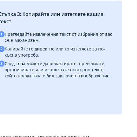
Стъпка 3: Копирайте или изтеглете вашия
текст
Прегледайте извлечения текст от избрания от вас
1
OCR механизъм.
Копирайте го директно или го изтеглете за по-
2
късна употреба.
След това можете да редактирате, превеждате,
3
организирате или използвате повторно текст,
който преди това е бил заключен в изображение.
ете извлечения текст за секунди.