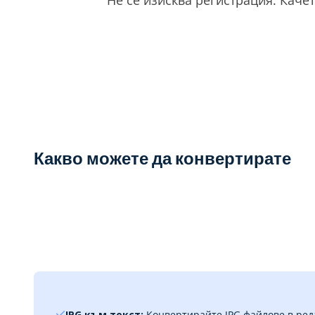
Какво можете да конвертирате
JPG към текст:
Конвертирайте JPG файлове в ред