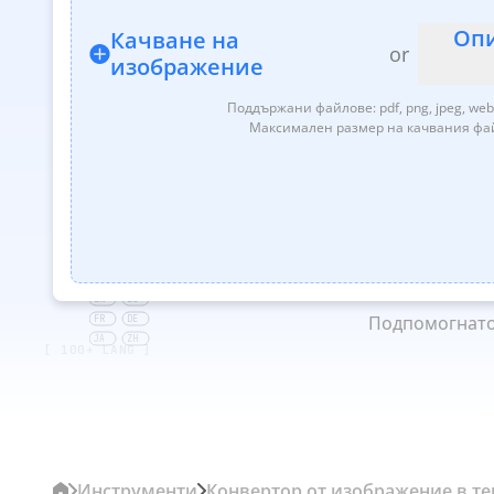
Оп
Качване на
or
изображение
Поддържани файлове: pdf, png, jpeg, webp,
‎ Максимален размер на качвания фа
EN
ES
Подпомогнато 
FR
DE
JA
ZH
[ 100+ LANG ]
Инструменти
Конвертор от изображение в те