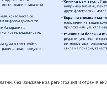
Снимка към текст:
Извл
тикети, знаци и запазени
например визитки, печат
други фотографски матер
ния, които често се
Екранна снимка към те
и и цифрови документи.
направени на вашия комп
приложения, уеб страниц
ли базирани на
а копирате, редактирате,
Ръкописни бележки къ
редактируем текст и сра
интерпретират ръкописа.
и думи в текст, който
стила на почерка, качест
траница, знак, продуктов
латни, без изискване за регистрация и ограничени