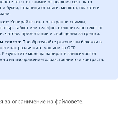
ечете текст от снимки от реалния свят, като
ни букви, страници от книги, менюта, плакати и
иали.
кст:
Копирайте текст от екранни снимки,
ютър, таблет или телефон, включително текст от
и, чатове, презентации и съобщения за грешки.
м текста:
Преобразувайте ръкописни бележки в
внете как различните машини за OCR
 Резултатите може да варират в зависимост от
вото на изображението, разстоянието и контраста.
я за ограничение на файловете.