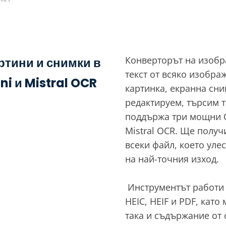
Конверторът на изобр
ртини и снимки в
текст от всяко изобра
i и Mistral OCR
картинка, екранна сн
редактируем, търсим 
поддържа три мощни O
Mistral OCR. Ще получ
всеки файл, което уле
на най-точния изход.
‎ Инструментът работи
HEIC, HEIF и PDF, като
така и съдържание от