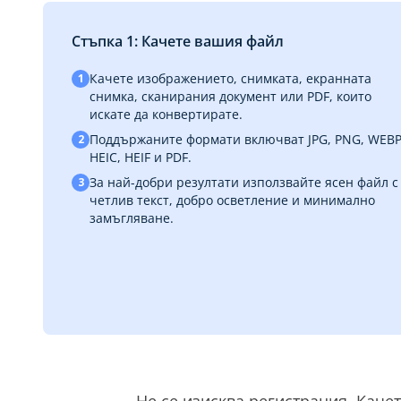
Стъпка 1: Качете вашия файл
Качете изображението, снимката, екранната
1
снимка, сканирания документ или PDF, които
искате да конвертирате.
Поддържаните формати включват JPG, PNG, WEBP
2
HEIC, HEIF и PDF.
За най-добри резултати използвайте ясен файл с
3
четлив текст, добро осветление и минимално
замъгляване.
Не се изисква регистрация. Каче