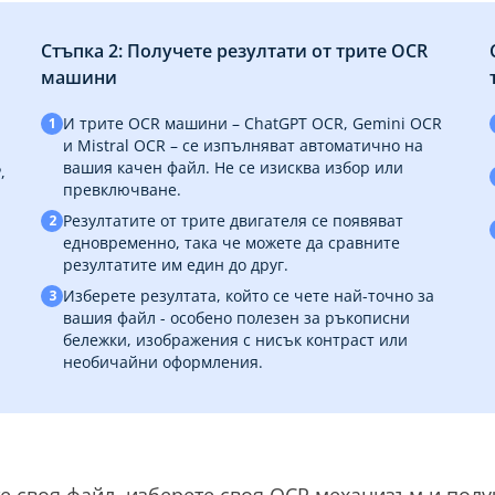
Стъпка 2: Получете резултати от трите OCR
машини
И трите OCR машини – ChatGPT OCR, Gemini OCR
1
и Mistral OCR – се изпълняват автоматично на
вашия качен файл. Не се изисква избор или
,
превключване.
Резултатите от трите двигателя се появяват
2
едновременно, така че можете да сравните
резултатите им един до друг.
Изберете резултата, който се чете най-точно за
3
вашия файл - особено полезен за ръкописни
бележки, изображения с нисък контраст или
необичайни оформления.
те своя файл, изберете своя OCR механизъм и получ