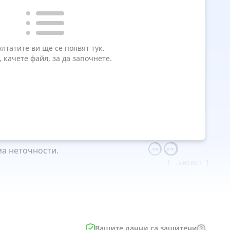
ултатите ви ще се появят тук.
я, качете файл, за да започнете.
ма неточности.
92%
87%
[ .ANSWER ]
Вашите данни са защитени