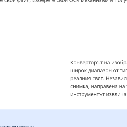
Конверторът на изобр
широк диапазон от ти
реалния свят. Независ
снимка, направена на 
инструментът извлича 
актируем текст за