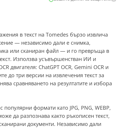
ажения в текст на Tomedes бързо извлича
жение — независимо дали е снимка,
имка или сканиран файл — и го превръща в
текст. Използва усъвършенстван ИИ и
CR двигателя: ChatGPT OCR, Gemini OCR и
ите до три версии на извлечения текст за
снява сравняването на резултатите и избора
 с популярни формати като JPG, PNG, WEBP,
 може да разпознава както ръкописен текст,
 сканирани документи. Независимо дали