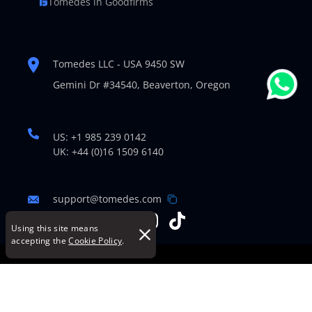
Tomedes in Goodfirms
Tomedes LLC - USA 9450 SW
Gemini Dr #34540,
Beaverton, Oregon
US: +1 985 239 0142
UK: +44 (0)16 1509 6140
support@tomedes.com
Using this site means
accepting the
Cookie Policy
.
© Copyright 2007-2026 TOMEDES. All Rights Reserved.
Legal Policies
|
Cookie Policy
|