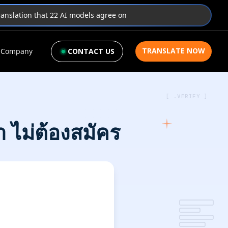
translation that 22 AI models agree on
TRANSLATE NOW
Company
CONTACT US
[ .VERIFY ]
 ไม่ต้องสมัคร