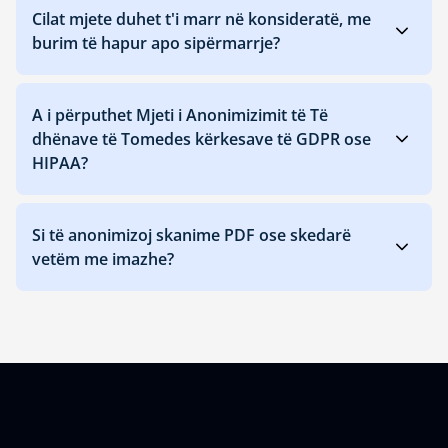
Cilat mjete duhet t'i marr në konsideratë, me
burim të hapur apo sipërmarrje?
A i përputhet Mjeti i Anonimizimit të Të
dhënave të Tomedes kërkesave të GDPR ose
HIPAA?
Si të anonimizoj skanime PDF ose skedarë
vetëm me imazhe?