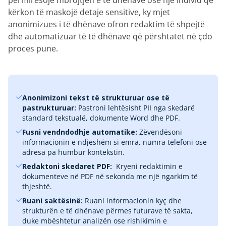
përmirësojë mbrojtjen e të dhënave ose një individ që
kërkon të maskojë detaje sensitive, ky mjet
anonimizues i të dhënave ofron redaktim të shpejtë
dhe automatizuar të të dhënave që përshtatet në çdo
proces pune.
Anonimizoni tekst të strukturuar ose të
pastrukturuar:
Pastroni lehtësisht PII nga skedarë
standard tekstualë, dokumente Word dhe PDF.
Fusni vendndodhje automatike:
Zëvendësoni
informacionin e ndjeshëm si emra, numra telefoni ose
adresa pa humbur kontekstin.
Redaktoni skedaret PDF:
‎ Kryeni redaktimin e
dokumenteve në PDF në sekonda me një ngarkim të
thjeshtë.
Ruani saktësinë:
Ruani informacionin kyç dhe
strukturën e të dhënave përmes futurave të sakta,
duke mbështetur analizën ose rishikimin e