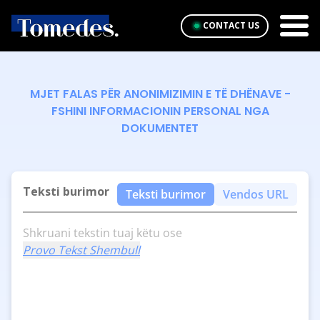
CONTACT US
MJET FALAS PËR ANONIMIZIMIN E TË DHËNAVE -
FSHINI INFORMACIONIN PERSONAL NGA
DOKUMENTET
Teksti burimor
Teksti burimor
Vendos URL
Shkruani tekstin tuaj këtu ose
Provo Tekst Shembull