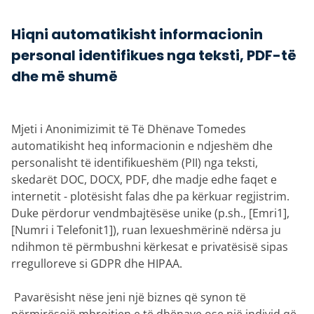
Hiqni automatikisht informacionin
personal identifikues nga teksti, PDF-të
dhe më shumë
Mjeti i Anonimizimit të Të Dhënave Tomedes
automatikisht heq informacionin e ndjeshëm dhe
personalisht të identifikueshëm (PII) nga teksti,
skedarët DOC, DOCX, PDF, dhe madje edhe faqet e
internetit - plotësisht falas dhe pa kërkuar regjistrim.
Duke përdorur vendmbajtësëse unike (p.sh., [Emri1],
[Numri i Telefonit1]), ruan lexueshmërinë ndërsa ju
ndihmon të përmbushni kërkesat e privatësisë sipas
rregulloreve si GDPR dhe HIPAA.
‎ Pavarësisht nëse jeni një biznes që synon të