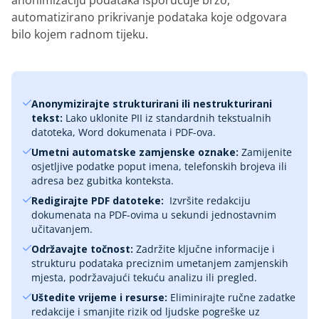
anonimizaciju podataka isporučuje brzo,
automatizirano prikrivanje podataka koje odgovara
bilo kojem radnom tijeku.
Anonymizirajte strukturirani ili nestrukturirani
tekst:
Lako uklonite PII iz standardnih tekstualnih
datoteka, Word dokumenata i PDF-ova.
Umetni automatske zamjenske oznake:
Zamijenite
osjetljive podatke poput imena, telefonskih brojeva ili
adresa bez gubitka konteksta.
Redigirajte PDF datoteke:
‎ Izvršite redakciju
dokumenata na PDF-ovima u sekundi jednostavnim
učitavanjem.
Održavajte točnost:
Zadržite ključne informacije i
strukturu podataka preciznim umetanjem zamjenskih
mjesta, podržavajući tekuću analizu ili pregled.
Uštedite vrijeme i resurse:
Eliminirajte ručne zadatke
redakcije i smanjite rizik od ljudske pogreške uz