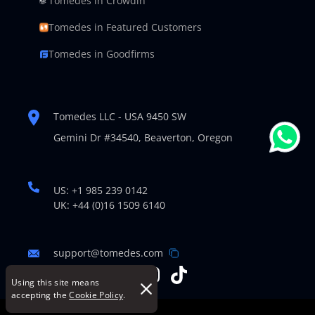
Tomedes in Crowdin
Tomedes in Featured Customers
Tomedes in Goodfirms
Tomedes LLC - USA 9450 SW
Gemini Dr #34540,
Beaverton, Oregon
US: +1 985 239 0142
UK: +44 (0)16 1509 6140
support@tomedes.com
Using this site means
accepting the
Cookie Policy
.