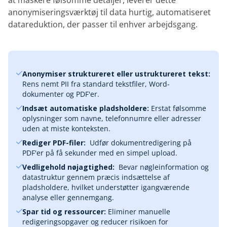
at maskere følsomme detaljer, leverer dette
anonymiseringsværktøj til data hurtig, automatiseret
datareduktion, der passer til enhver arbejdsgang.
Anonymiser struktureret eller ustruktureret tekst:
Rens nemt PII fra standard tekstfiler, Word-
dokumenter og PDF'er.
Indsæt automatiske pladsholdere:
Erstat følsomme
oplysninger som navne, telefonnumre eller adresser
uden at miste konteksten.
Rediger PDF-filer:
‎ Udfør dokumentredigering på
PDF'er på få sekunder med en simpel upload.
Vedligehold nøjagtighed:
‎ Bevar nøgleinformation og
datastruktur gennem præcis indsættelse af
pladsholdere, hvilket understøtter igangværende
analyse eller gennemgang.
Spar tid og ressourcer:
Eliminer manuelle
redigeringsopgaver og reducer risikoen for