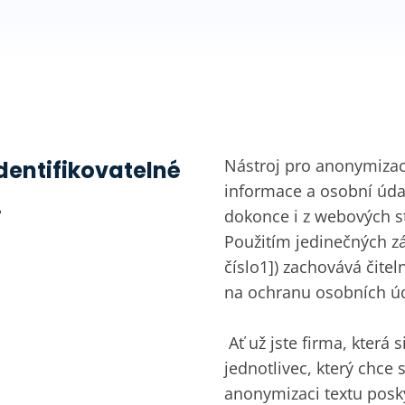
Nástroj pro anonymizac
dentifikovatelné
informace a osobní údaj
.
dokonce i z webových st
Použitím jedinečných z
číslo1]) zachovává čit
na ochranu osobních úd
‎ Ať už jste firma, která
jednotlivec, který chce s
anonymizaci textu posk