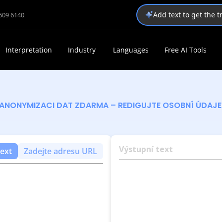
Add text to get the 
1509 6140
Interpretation
Industry
Languages
Free AI Tools
ANONYMIZACI DAT ZDARMA – REDIGUJTE OSOBNÍ ÚDAJ
Výstupní text
text
Zadejte adresu URL