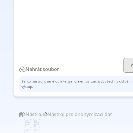
Nahrát soubor
Tento nástroj s umělou inteligencí nemusí zachytit všechny citlivé i
výstup.
Nástroje
Nástroj pro anonymizaci dat
EN
ES
FR
DE
JA
ZH