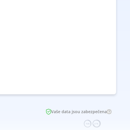
Vaše data jsou zabezpečena
92%
87%