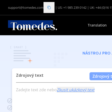
support@tomedes.com
|
US: +1 985 239 0142
|
UK: +44 (0)16 
Translation
[ SMART ]
NÁSTROJ PRO 
Zdrojový text
Zdrojový 
Zadejte text zde nebo
Zkusit ukázkový text