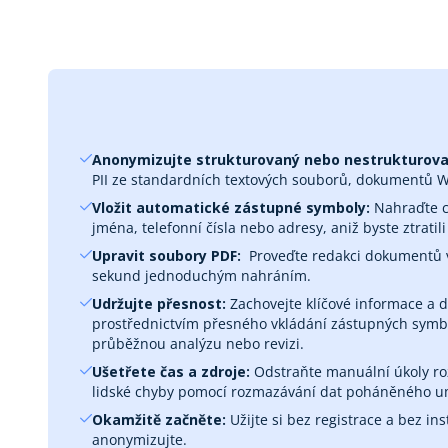
Anonymizujte strukturovaný nebo nestrukturovan
PII ze standardních textových souborů, dokumentů W
Vložit automatické zástupné symboly:
Nahraďte ci
jména, telefonní čísla nebo adresy, aniž byste ztratili
Upravit soubory PDF:
‎ Proveďte redakci dokumentů
sekund jednoduchým nahráním.
Udržujte přesnost:
Zachovejte klíčové informace a 
prostřednictvím přesného vkládání zástupných symb
průběžnou analýzu nebo revizi.
Ušetřete čas a zdroje:
Odstraňte manuální úkoly roz
lidské chyby pomocí rozmazávání dat poháněného um
Okamžitě začněte:
Užijte si bez registrace a bez in
anonymizujte.