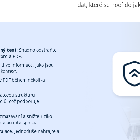
dat, které se hodí do j
ý text:‎
Snadno odstraňte
ord a PDF.
tlivé informace, jako jsou
 kontext.
 v PDF během několika
datovou strukturu
olů, což podporuje
mazávání a snižte riziko
ělou inteligencí.
stalace. Jednoduše nahrajte a