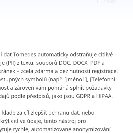
[ .ANSWER ]
i dat Tomedes automaticky odstraňuje citlivé
e (PII) z textu, souborů DOC, DOCX, PDF a
ránek – zcela zdarma a bez nutnosti registrace.
ástupných symbolů (např. [Jméno1], [Telefonní
elnost a zároveň vám pomáhá splnit požadavky
ajů podle předpisů, jako jsou GDPR a HIPAA.
 si klade za cíl zlepšit ochranu dat, nebo
krýt citlivé údaje, tento nástroj pro
ytuje rychlé, automatizované anonymizování