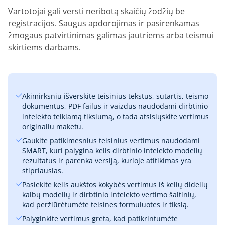
Vartotojai gali versti neribotą skaičių žodžių be
registracijos. Saugus apdorojimas ir pasirenkamas
žmogaus patvirtinimas galimas jautriems arba teismui
skirtiems darbams.
Akimirksniu išverskite teisinius tekstus, sutartis, teismo
dokumentus, PDF failus ir vaizdus naudodami dirbtinio
intelekto teikiamą tikslumą, o tada atsisiųskite vertimus
originaliu maketu.
Gaukite patikimesnius teisinius vertimus naudodami
SMART, kuri palygina kelis dirbtinio intelekto modelių
rezultatus ir parenka versiją, kurioje atitikimas yra
stipriausias.
Pasiekite kelis aukštos kokybės vertimus iš kelių didelių
kalbų modelių ir dirbtinio intelekto vertimo šaltinių,
kad peržiūrėtumėte teisines formuluotes ir tikslą.
Palyginkite vertimus greta, kad patikrintumėte