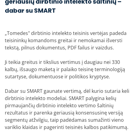
geriausių dirbtinio intelekto šaltinių –
dabar su SMART
„Tomedes" dirbtinio intelekto teisinis vertėjas padeda
teisininkų komandoms greitai ir nemokamai išversti
tekstą, pilnus dokumentus, PDF failus ir vaizdus.
Ji teikia greitus ir tikslius vertimus į daugiau nei 330
kalbų, išsaugo maketą ir palaiko teisinę terminologiją
sutartyse, dokumentuose ir politikos kryptyse.
Dabar su SMART gaunate vertimą, dėl kurio sutaria keli
dirbtinio intelekto modeliai. SMART palygina kelių
pirmaujančių dirbtinio intelekto vertimo šaltinių
rezultatus ir parenka geriausią konsensusinę versiją
segmentų atžvilgiu, taip padėdamas sumažinti vieno
variklio klaidas ir pagerinti teisinės kalbos patikimumą.