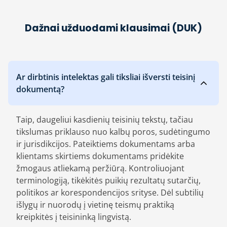
Dažnai užduodami klausimai (DUK)
Ar dirbtinis intelektas gali tiksliai išversti teisinį
dokumentą?
Taip, daugeliui kasdienių teisinių tekstų, tačiau
tikslumas priklauso nuo kalbų poros, sudėtingumo
ir jurisdikcijos. Pateiktiems dokumentams arba
klientams skirtiems dokumentams pridėkite
žmogaus atliekamą peržiūrą. Kontroliuojant
terminologiją, tikėkitės puikių rezultatų sutarčių,
politikos ar korespondencijos srityse. Dėl subtilių
išlygų ir nuorodų į vietinę teismų praktiką
kreipkitės į teisininką lingvistą.