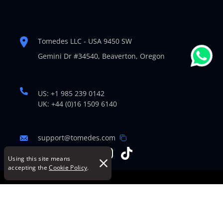
Tomedes LLC - USA 9450 SW
Gemini Dr #34540,
Beaverton, Oregon
US: +1 985 239 0142
UK: +44 (0)16 1509 6140
support@tomedes.com
Using this site means
accepting the
Cookie Policy
.
© Copyright 2007-2026 TOMEDES. All Rights Reserved.
Legal Policies
|
Cookie Policy
|