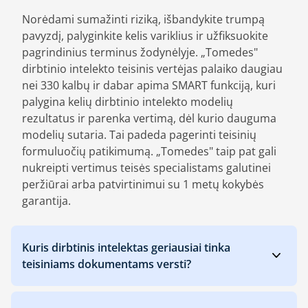
Norėdami sumažinti riziką, išbandykite trumpą
pavyzdį, palyginkite kelis variklius ir užfiksuokite
pagrindinius terminus žodynėlyje. „Tomedes"
dirbtinio intelekto teisinis vertėjas palaiko daugiau
nei 330 kalbų ir dabar apima SMART funkciją, kuri
palygina kelių dirbtinio intelekto modelių
rezultatus ir parenka vertimą, dėl kurio dauguma
modelių sutaria. Tai padeda pagerinti teisinių
formuluočių patikimumą. „Tomedes" taip pat gali
nukreipti vertimus teisės specialistams galutinei
peržiūrai arba patvirtinimui su 1 metų kokybės
garantija.
Kuris dirbtinis intelektas geriausiai tinka
teisiniams dokumentams versti?