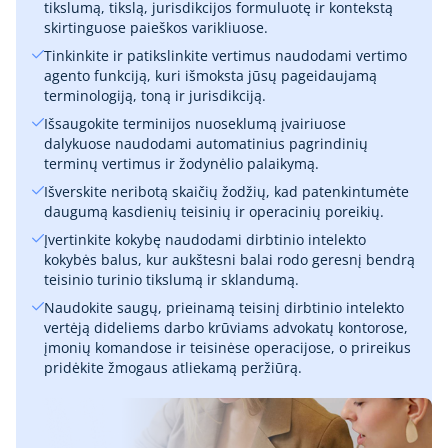
tikslumą, tikslą, jurisdikcijos formuluotę ir kontekstą
skirtinguose paieškos varikliuose.
Tinkinkite ir patikslinkite vertimus naudodami vertimo
agento funkciją, kuri išmoksta jūsų pageidaujamą
terminologiją, toną ir jurisdikciją.
Išsaugokite terminijos nuoseklumą įvairiuose
dalykuose naudodami automatinius pagrindinių
terminų vertimus ir žodynėlio palaikymą.
Išverskite neribotą skaičių žodžių, kad patenkintumėte
daugumą kasdienių teisinių ir operacinių poreikių.
Įvertinkite kokybę naudodami dirbtinio intelekto
kokybės balus, kur aukštesni balai rodo geresnį bendrą
teisinio turinio tikslumą ir sklandumą.
Naudokite saugų, prieinamą teisinį dirbtinio intelekto
vertėją dideliems darbo krūviams advokatų kontorose,
įmonių komandose ir teisinėse operacijose, o prireikus
pridėkite žmogaus atliekamą peržiūrą.