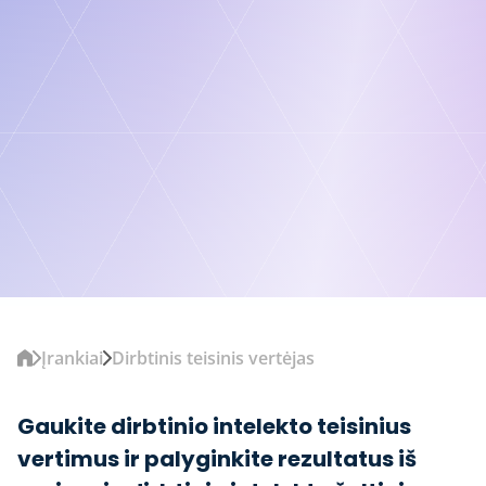
Įrankiai
Dirbtinis teisinis vertėjas
Gaukite dirbtinio intelekto teisinius
vertimus ir palyginkite rezultatus iš