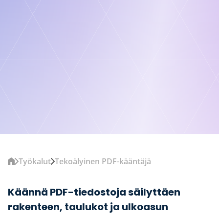
Työkalut
Tekoälyinen PDF-kääntäjä
Käännä PDF-tiedostoja säilyttäen
rakenteen, taulukot ja ulkoasun