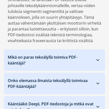
johtaville tekoälykäännösmalleille, vertaa niiden
tuloksia segmentti segmentiltä ja valitsee
käännöksen, jolla on suurin yhtäpitävyys. Tämä
auttaa vähentämään yksittäisen moottorin virheitä
ja parantaa luotettavuutta – erityisesti silloin, kun
PDF-tiedostosi sisältää teknistä terminologiaa,
vivahteikasta fraseerausta tai kriittistä sisältöä.
Mikä on paras tekoälyllä toimiva PDF-
kääntäjä?
Onko olemassa ilmaista tekoälyllä toimivaa
PDF-kääntäjää?
Kääntääkö DeepL PDF-tiedostoja ja mitkä ovat