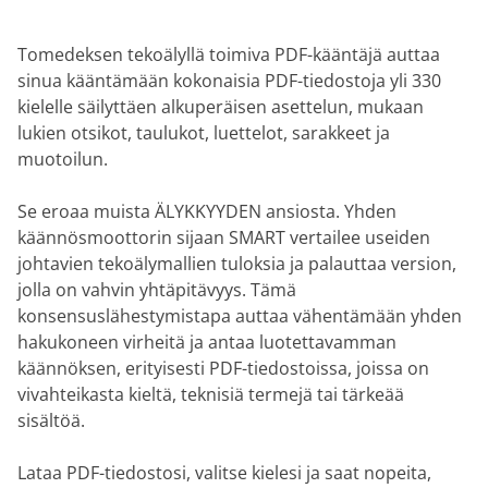
Tomedeksen tekoälyllä toimiva PDF-kääntäjä auttaa
sinua kääntämään kokonaisia PDF-tiedostoja yli 330
kielelle säilyttäen alkuperäisen asettelun, mukaan
lukien otsikot, taulukot, luettelot, sarakkeet ja
muotoilun.
Se eroaa muista ÄLYKKYYDEN ansiosta. Yhden
käännösmoottorin sijaan SMART vertailee useiden
johtavien tekoälymallien tuloksia ja palauttaa version,
jolla on vahvin yhtäpitävyys. Tämä
konsensuslähestymistapa auttaa vähentämään yhden
hakukoneen virheitä ja antaa luotettavamman
käännöksen, erityisesti PDF-tiedostoissa, joissa on
vivahteikasta kieltä, teknisiä termejä tai tärkeää
sisältöä.
Lataa PDF-tiedostosi, valitse kielesi ja saat nopeita,