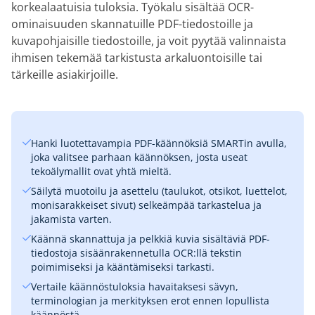
korkealaatuisia tuloksia. Työkalu sisältää OCR-
ominaisuuden skannatuille PDF-tiedostoille ja
kuvapohjaisille tiedostoille, ja voit pyytää valinnaista
ihmisen tekemää tarkistusta arkaluontoisille tai
tärkeille asiakirjoille.
Hanki luotettavampia PDF-käännöksiä SMARTin avulla,
joka valitsee parhaan käännöksen, josta useat
tekoälymallit ovat yhtä mieltä.
Säilytä muotoilu ja asettelu (taulukot, otsikot, luettelot,
monisarakkeiset sivut) selkeämpää tarkastelua ja
jakamista varten.
Käännä skannattuja ja pelkkiä kuvia sisältäviä PDF-
tiedostoja sisäänrakennetulla OCR:llä tekstin
poimimiseksi ja kääntämiseksi tarkasti.
Vertaile käännöstuloksia havaitaksesi sävyn,
terminologian ja merkityksen erot ennen lopullista
käännöstä.