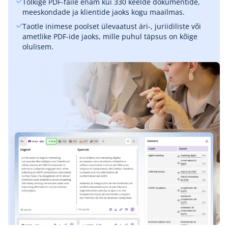
Tõlkige PDF-faile enam kui 330 keelde dokumentide,
meeskondade ja klientide jaoks kogu maailmas.
Taotle inimese poolset ülevaatust äri-, juriidiliste või
ametlike PDF-ide jaoks, mille puhul täpsus on kõige
olulisem.