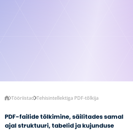
Tööriistad
Tehisintellektiga PDF-tõlkija
PDF-failide tõlkimine, säilitades samal
ajal struktuuri, tabelid ja kujunduse