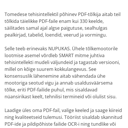
Tomedese tehisintellektil põhinev PDF-tõlkija aitab teil
tõlkida täielikke PDF-faile enam kui 330 keelde,
säilitades samal ajal algse paigutuse, sealhulgas
pealkirjad, tabelid, loendid, veerud ja vormingu.
Selle teeb erinevaks NUPUKAS. Ühele tõlkemootorile
lootmise asemel võrdleb SMART mitme juhtiva
tehisintellekti mudeli väljundeid ja tagastab versiooni,
millel on kõige suurem kokkulangevus. See
konsensuslik lähenemine aitab vähendada ühe
mootoriga seotud vigu ja annab usaldusväärsema
tõlke, eriti PDF-failide puhul, mis sisaldavad
nüansirikast keelt, tehnilisi termineid või olulist sisu.
Laadige üles oma PDF-fail, valige keeled ja saage kiireid
ning kvaliteetseid tulemusi. Tööriist sisaldab skannitud
PDF-ide ja pildipõhiste failide OCR-i ning tundlike või