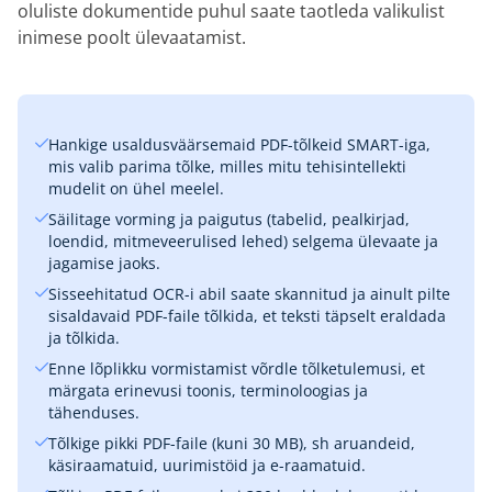
oluliste dokumentide puhul saate taotleda valikulist
inimese poolt ülevaatamist.
Hankige usaldusväärsemaid PDF-tõlkeid SMART-iga,
mis valib parima tõlke, milles mitu tehisintellekti
mudelit on ühel meelel.
Säilitage vorming ja paigutus (tabelid, pealkirjad,
loendid, mitmeveerulised lehed) selgema ülevaate ja
jagamise jaoks.
Sisseehitatud OCR-i abil saate skannitud ja ainult pilte
sisaldavaid PDF-faile tõlkida, et teksti täpselt eraldada
ja tõlkida.
Enne lõplikku vormistamist võrdle tõlketulemusi, et
märgata erinevusi toonis, terminoloogias ja
tähenduses.
Tõlkige pikki PDF-faile (kuni 30 MB), sh aruandeid,
käsiraamatuid, uurimistöid ja e-raamatuid.